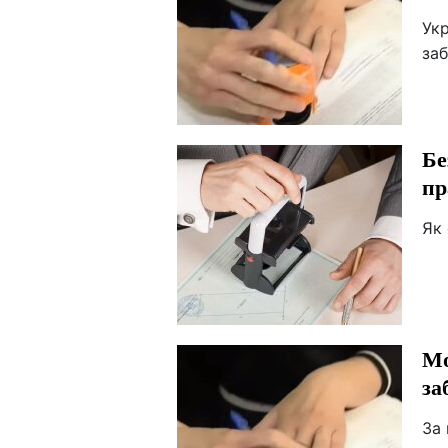
Укр
заб
Бе
пр
Як
Мо
за
За