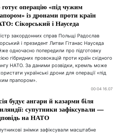
 готує операцію «під чужим
апором» із дронами проти країн
ТО: Сікорський і Науседа
ністр закордонних справ Польщі Радослав
орський і президент Литви Гітанас Науседа
йже одночасно попередили про підготовку
ією гібридних провокацій проти країн східного
ангу НАТО. За даними розвідки, кремль може
ористати українські дрони для операції «під
жим прапором».
00:04 16.07
сія будує ангари й казарми біля
нляндії: супутники зафіксували —
дповідь на НАТО
путникові знімки зафіксували масштабне