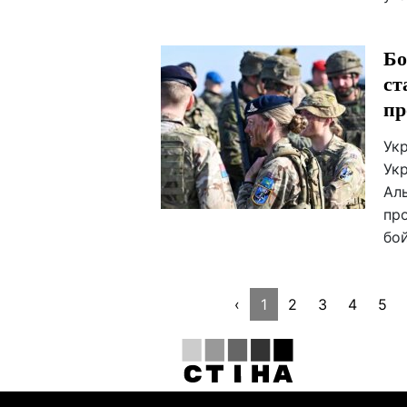
Бо
ст
пр
Укр
Укр
Аль
про
бой
‹
1
2
3
4
5