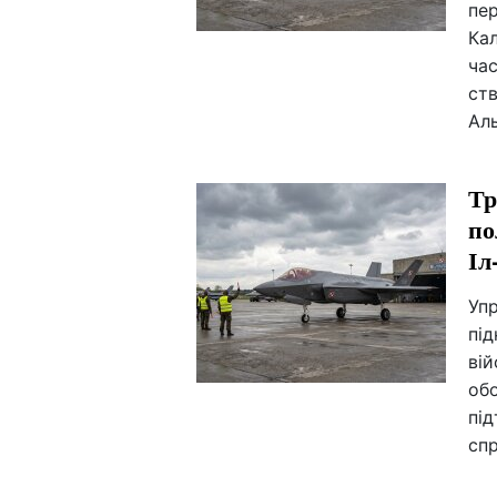
пе
Кал
час
ст
Аль
Тр
по
Іл
Упр
під
вій
об
пі
сп