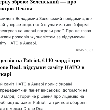
ерну зброю: Зеленський — про
акцію Пекіна
езидент Володимир Зеленський повідомив, що
тай уперше жорстко й в ультимативній формі
реагував на ядерні погрози росії. Про це глава
ржави розповів журналістам за підсумками
іту НАТО в Анкарі.
16:45 10.07
цензія на Patriot, €140 млрд і три
one Deal: підсумки саміту НАТО в
карі
й саміт НАТО в Анкарі приніс Україні
зпрецедентний пакет військової допомоги на
0 млрд, історичне рішення про ліцензію на
обництво ракет Patriot та три нові оборонні
ди в межах Drone Deal.