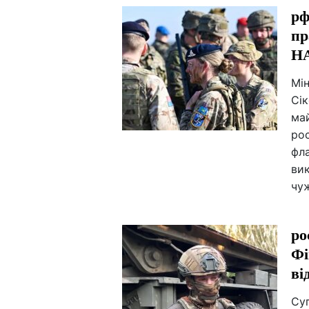
рф
пр
НА
Мі
Сік
ма
рос
фл
вик
чу
ро
Фі
ві
Су