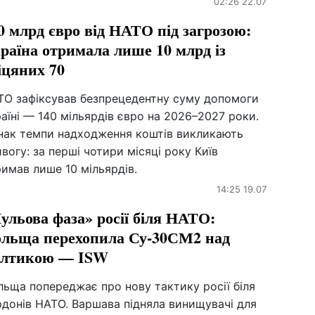
02:26 22.07
0 млрд євро від НАТО під загрозою:
раїна отримала лише 10 млрд із
іцяних 70
ТО зафіксував безпрецедентну суму допомоги
аїні — 140 мільярдів євро на 2026–2027 роки.
нак темпи надходження коштів викликають
вогу: за перші чотири місяці року Київ
имав лише 10 мільярдів.
14:25 19.07
ульова фаза» росії біля НАТО:
льща перехопила Су-30СМ2 над
лтикою — ISW
ьща попереджає про нову тактику росії біля
рдонів НАТО. Варшава підняла винищувачі для