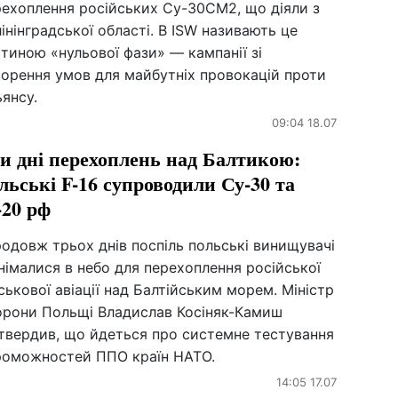
рехоплення російських Су-30СМ2, що діяли з
інінградської області. В ISW називають це
тиною «нульової фази» — кампанії зі
ворення умов для майбутніх провокацій проти
янсу.
09:04 18.07
и дні перехоплень над Балтикою:
льські F-16 супроводили Су-30 та
-20 рф
одовж трьох днів поспіль польські винищувачі
німалися в небо для перехоплення російської
ськової авіації над Балтійським морем. Міністр
орони Польщі Владислав Косіняк-Камиш
дтвердив, що йдеться про системне тестування
роможностей ППО країн НАТО.
14:05 17.07