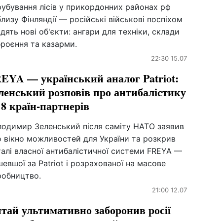
убування лісів у прикордонних районах рф
лизу Фінляндії — російські військові поспіхом
дять нові об'єкти: ангари для техніки, склади
роєння та казарми.
22:30 15.07
EYA — український аналог Patriot:
ленський розповів про антибалістику
 8 країн-партнерів
лодимир Зеленський після саміту НАТО заявив
о вікно можливостей для України та розкрив
алі власної антибалістичної системи FREYA —
евшої за Patriot і розрахованої на масове
робництво.
21:00 12.07
тай ультимативно заборонив росії