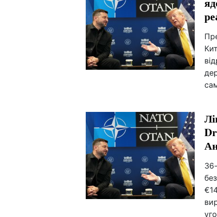
яд
ре
Пр
Ки
від
де
сам
Лі
Dr
Ан
36-
бе
€14
вир
уго