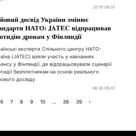
20:15 09.07
йовий досвід України змінює
андарти НАТО: JATEC відпрацював
отидію дронам у Фінляндії
аїнські експерти Спільного центру НАТО-
аїна (JATEC) взяли участь у навчаннях
янсу у Фінляндії, де відпрацьовували сценарії
тидії безпілотникам на основі реального
ового досвіду.
08:30 09.07
6
7
8
9
10
...
38
39
›