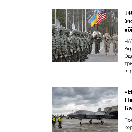
14
Ук
об
НА
Укр
Од
три
отр
«Н
По
Ба
Пол
ко