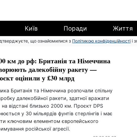
Київ
Поради
Життя
підтверджуєте, що ознайомилися з
Політикою конфіденційності
і 
00 км до рф: Британія та Німеччина
ворюють далекобійну ракету —
оєкт оцінили у £30 млрд
ика Британія та Німеччина розпочали спільну
робку далекобійної ракети, здатної вражати
і на відстані близько 2000 км. Проєкт DPS
нюється у 30 мільярдів фунтів стерлінгів і має
ати ключовим елементом європейського
имування російської агресії.