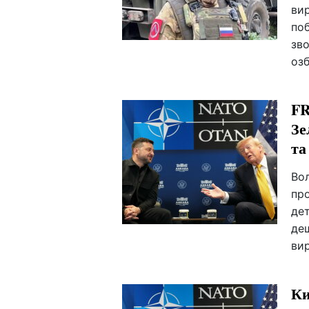
вир
поб
зво
озб
FR
Зе
та
Во
пр
дет
деш
ви
Ки