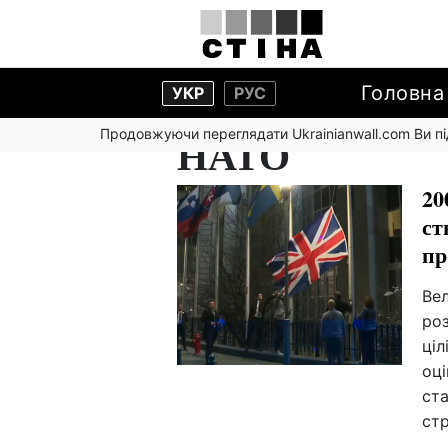
Головна
УКР
РУС
Продовжуючи переглядати Ukrainianwall.com Ви 
НАТО
20
ст
пр
Вел
роз
ціл
оці
ст
стр