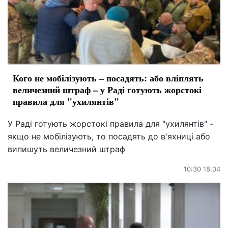
Кого не мобілізують – посадять: або вліплять
величезний штраф – у Раді готують жорстокі
правила для "ухилянтів"
У Раді готують жорстокі правила для "ухилянтів" -
якщо не мобілізують, то посадять до в'яхниці або
випишуть величезний штраф
10:30 18.04