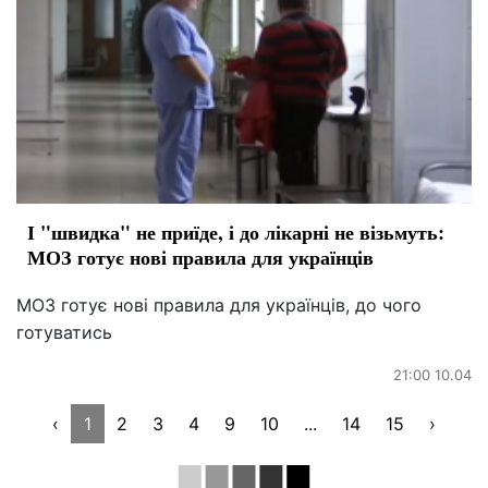
І "швидка" не приїде, і до лікарні не візьмуть:
МОЗ готує нові правила для українців
МОЗ готує нові правила для українців, до чого
готуватись
21:00 10.04
‹
1
2
3
4
9
10
...
14
15
›