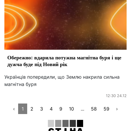
Обережно: вдарила потужна магнітна буря і ще
дужча буде під Новий рік
Українців попередили, що Землю накрила сильна
магнітна буря
12:30 24.12
‹
1
2
3
4
9
10
...
58
59
›