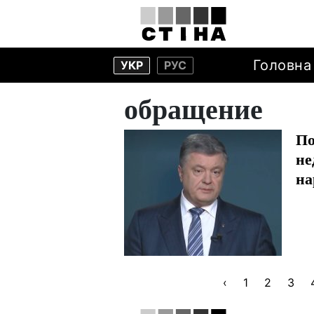
Головна
УКР
РУС
обращение
По
не
на
‹
1
2
3