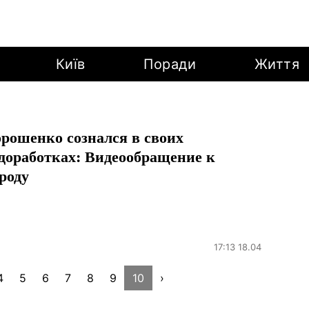
Київ
Поради
Життя
рошенко сознался в своих
доработках: Видеообращение к
роду
17:13 18.04
4
5
6
7
8
9
10
›