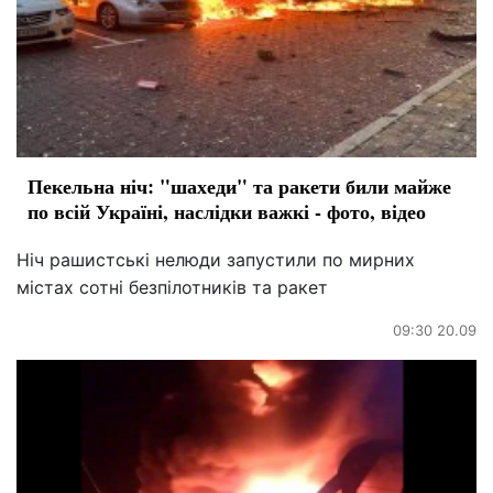
Пекельна ніч: "шахеди" та ракети били майже
по всій Україні, наслідки важкі - фото, відео
Ніч рашистські нелюди запустили по мирних
містах сотні безпілотників та ракет
09:30 20.09