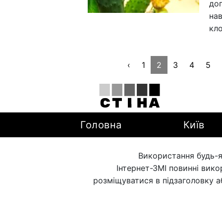
до
нав
кл
‹
1
2
3
4
5
Головна
Київ
Використання будь-я
Інтернет-ЗМІ повинні вик
розміщуватися в підзаголовку а