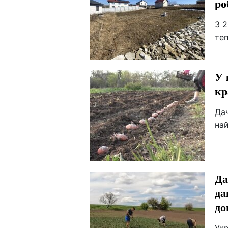
ро
З 2
теп
У 
кр
Да
на
Да
да
до