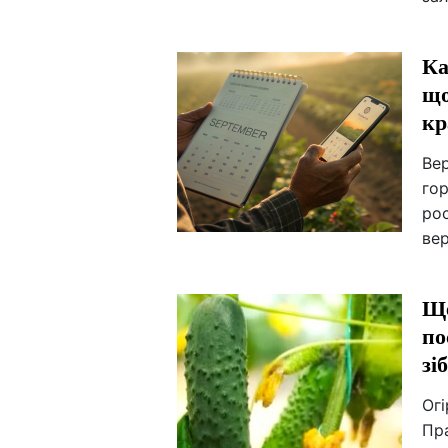
Ка
що
кр
Вер
гор
рос
ве
Ще
по
зі
Ог
Пра