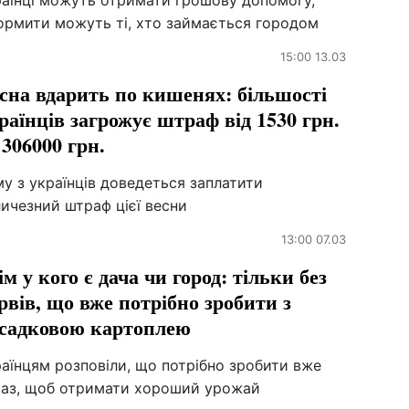
раїнці можуть отримати грошову допомогу,
ормити можуть ті, хто займається городом
15:00 13.03
сна вдарить по кишенях: більшості
раїнців загрожує штраф від 1530 грн.
 306000 грн.
у з українців доведеться заплатити
ичезний штраф цієї весни
13:00 07.03
ім у кого є дача чи город: тільки без
рвів, що вже потрібно зробити з
садковою картоплею
аїнцям розповіли, що потрібно зробити вже
раз, щоб отримати хороший урожай