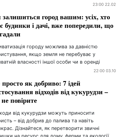
23:00 22.02
 залишиться город вашим: усіх, хто
є будинки і дачі, вже попередили, що
гадали
иватизація городу можлива за давністю
истування, якщо земля не перебуває у
ватній власності іншої особи чи в оренді
22:00 03.10
 просто як добриво: 7 ідей
стосування відходів від кукурудзи –
 не повірите
дходи від кукурудзи можуть приносити
исть – від добрив до палива та навіть
крас. Дізнайтеся, як перетворити звичні
ишки на ресурс для дому, ферми та екології