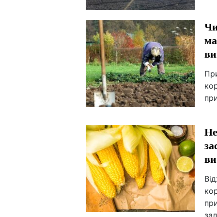
Чи
ма
ви
Пр
кор
при
Не
за
ви
Ві
кор
при
зал