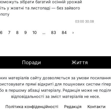
поможуть зібрати багатий осінній урожай
іть у жовтні та листопаді — без зайвого
опоту
03:00 30.08
6
7
8
9
10
...
83
84
›
Поради
Життя
ких матеріалів сайту дозволяється за умови посилання н
ористовувати прямі відкриті для пошукових систем гіпе
бо в першому абзаці матеріалу. Редакція може не поділя
відповідальності за зміст матеріалів не несе.
Політика конфіденційності
Редакція
Контакти