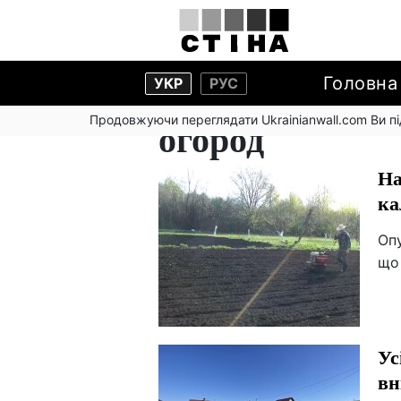
Головна
УКР
РУС
Продовжуючи переглядати Ukrainianwall.com Ви 
огород
На
ка
Опу
що
Ус
вн