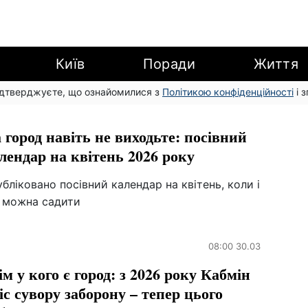
Київ
Поради
Життя
підтверджуєте, що ознайомилися з
Політикою конфіденційності
і 
 город навіть не виходьте: посівний
лендар на квітень 2026 року
бліковано посівний календар на квітень, коли і
 можна садити
08:00 30.03
ім у кого є город: з 2026 року Кабмін
іс сувору заборону – тепер цього