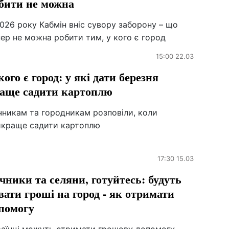
бити не можна
026 року Кабмін вніс сувору заборону – що
ер не можна робити тим, у кого є город
15:00 22.03
кого є город: у які дати березня
аще садити картоплю
чникам та городникам розповіли, коли
йкраще садити картоплю
17:30 15.03
чники та селяни, готуйтесь: будуть
вати гроші на город - як отримати
помогу