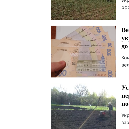
Ук
оф
Ве
ук
до
Ком
вел
Ус
не
по
Укр
за