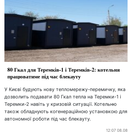
80 Гкал для Теремків-1 і Теремків-2: котельня
працюватиме під час блекауту
У Києві будують нову тепломережу-перемичку, яка
дозволить подавати 80 Гкал тепла на Теремки-1 і
Теремки-2 навіть у кризовій ситуації. Котельню
також обладнують когенераційною установкою для
автономної роботи під час блекауту.
12:07 08.08