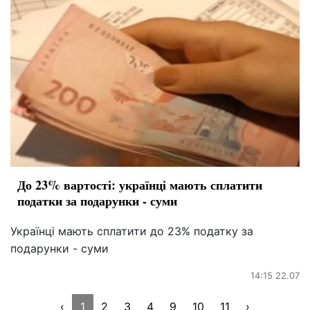
До 23% вартості: українці мають сплатити
податки за подарунки - суми
Українці мають сплатити до 23% податку за
подарунки - суми
14:15 22.07
‹
1
2
3
4
9
10
11
›