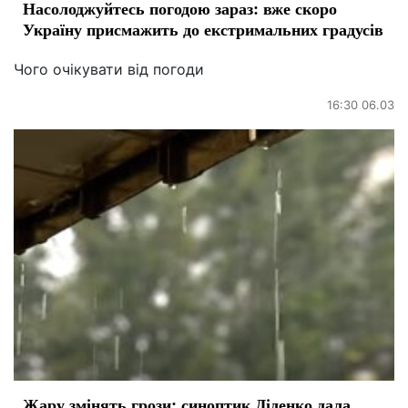
Насолоджуйтесь погодою зараз: вже скоро
Україну присмажить до екстримальних градусів
Чого очікувати від погоди
16:30 06.03
Жару змінять грози: синоптик Діденко дала