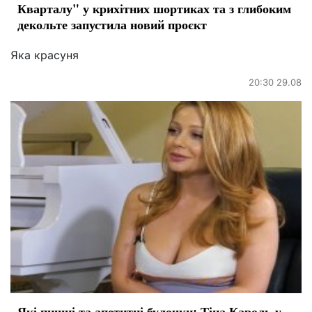
Кварталу" у крихітних шортиках та з глибоким
декольте запустила новий проєкт
Яка красуня
20:30 29.08
Які пишні та апетитні булочки: Тіна Кароль у