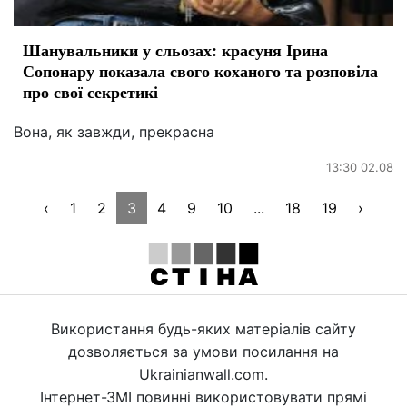
Шанувальники у сльозах: красуня Ірина
Сопонару показала свого коханого та розповіла
про свої секретикі
Вона, як завжди, прекрасна
13:30 02.08
‹
1
2
3
4
9
10
...
18
19
›
Використання будь-яких матеріалів сайту
дозволяється за умови посилання на
Ukrainianwall.com.
Інтернет-ЗМІ повинні використовувати прямі