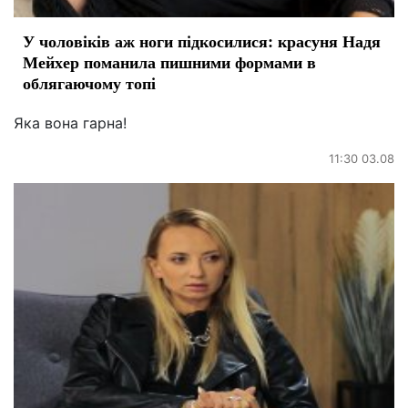
У чоловіків аж ноги підкосилися: красуня Надя
Мейхер поманила пишними формами в
облягаючому топі
Яка вона гарна!
11:30 03.08