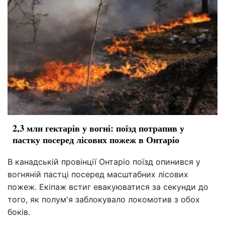
2,3 млн гектарів у вогні: поїзд потрапив у
пастку посеред лісових пожеж в Онтаріо
В канадській провінції Онтаріо поїзд опинився у
вогняній пастці посеред масштабних лісових
пожеж. Екіпаж встиг евакуюватися за секунди до
того, як полум'я заблокувало локомотив з обох
боків.