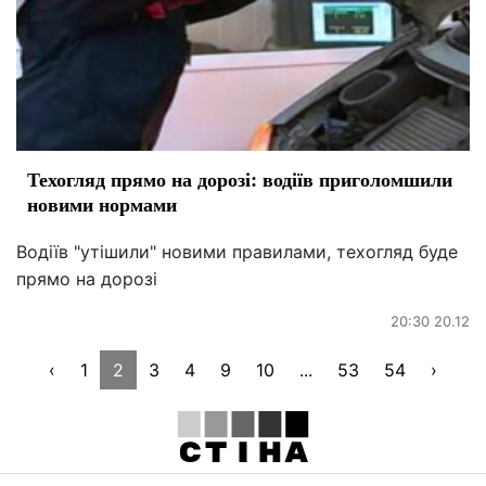
Техогляд прямо на дорозі: водіїв приголомшили
новими нормами
Водіїв "утішили" новими правилами, техогляд буде
прямо на дорозі
20:30 20.12
‹
1
2
3
4
9
10
...
53
54
›