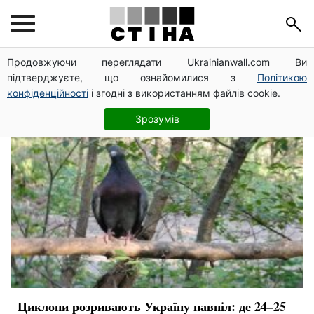
прогноз погоды
Продовжуючи переглядати Ukrainianwall.com Ви
підтверджуєте, що ознайомилися з
Політикою
конфіденційності
і згодні з використанням файлів cookie.
Зрозумів
Циклони розривають Україну навпіл: де 24–25