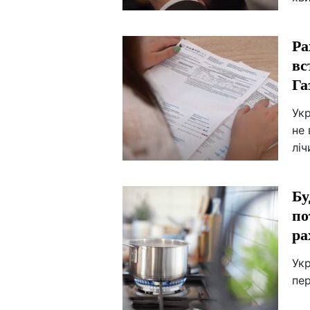
Ра
вс
Га
Ук
не 
лі
Бу
по
ра
Укр
пе