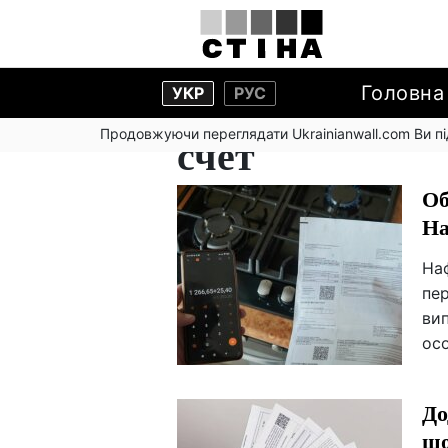
Головна
УКР
РУС
Продовжуючи переглядати Ukrainianwall.com Ви 
счет
Об
На
На
пер
ви
осо
До
що