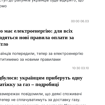
туп до рахунків українців буде відкрито, що
домо
00:00 06.03
о має електроенергію: для всіх
одяться нові правила оплати за
ітло
аїнців попередили, тепер за електроенергію
атитимемо за новими правилами
10:30 03.10
дбулося: українцям приберуть одну
атіжку за газ – подробиці
Газмережах повідомили, що деякі споживачі
тепер не сплачуватимуть за доставку газу.