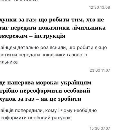
12:30 13.08
хунки за газ: що робити тим, хто не
тиг передати показники лічильника
змережам – інструкція
раїнцям детально роз'яснили, що робити якщо
встигли передати показники газового
чильника
23:00 11.07
де паперова морока: українцям
трібно переоформити особовий
хунок за газ – як це зробити
аїнців попередили, кому і чому необхідно
реоформити особовий рахунок
15:30 07.07