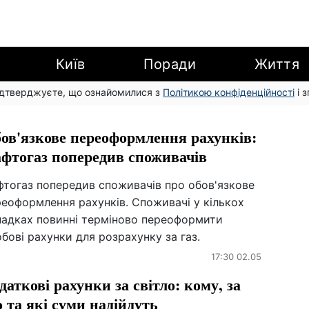
Київ
Поради
Життя
підтверджуєте, що ознайомилися з
Політикою конфіденційності
і 
ов'язкове переоформлення рахунків:
фтогаз попередив споживачів
фтогаз попередив споживачів про обов'язкове
еоформлення рахунків. Споживачі у кількох
падках повинні терміново переоформити
бові рахунки для розрахунку за газ.
17:30 02.05
даткові рахунки за світло: кому, за
 та які суми надійдуть