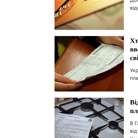
Дос
ві
Хт
вв
св
Укр
пл
Ві
пл
В 
від