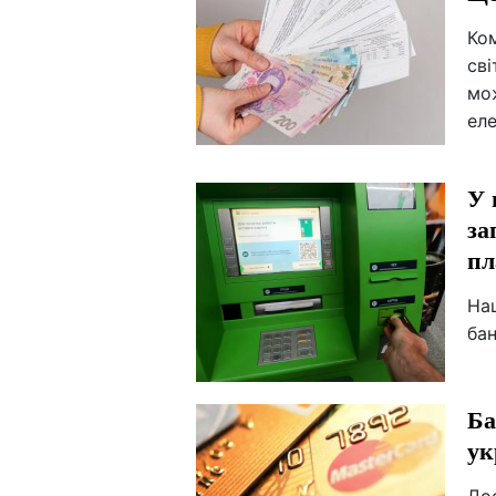
Ком
сві
мо
еле
У 
за
пл
На
бан
Ба
ук