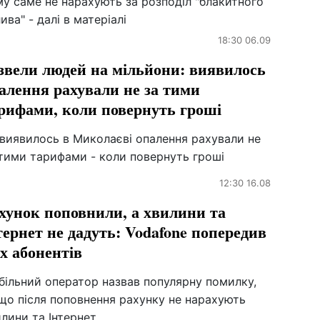
у саме не нарахують за розподіл "блакитного
ива" - далі в матеріалі
18:30 06.09
звели людей на мільйони: виявилось
алення рахували не за тими
рифами, коли повернуть гроші
 виявилось в Миколаєві опалення рахували не
 тими тарифами - коли повернуть гроші
12:30 16.08
хунок поповнили, а хвилини та
тернет не дадуть: Vodafone попередив
іх абонентів
більний оператор назвав популярну помилку,
що після поповнення рахунку не нарахують
лини та Інтернет