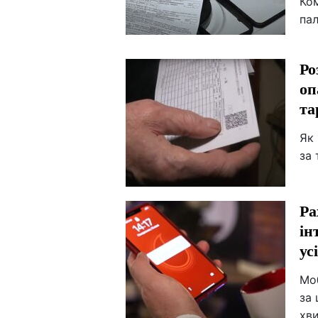
Ком
пал
Ро
оп
та
Як
за
Ра
ін
ус
Мо
за 
хви