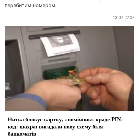
перебитим номером.
13:07 27.07
Нитка блокує картку, «помічник» краде PIN-
код: шахраї вигадали нову схему біля
банкоматів