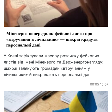
Міненерго попередило: фейкові листи про
«втручання в лічильник» — шахраї крадуть
персональні дані
У Києві зафіксували масову розсилку фейкових
листів від імені Міненерго та Держенергонагляду:
шахраї залякують громадян «втручанням у
лічильники» й викрадають персональні дані.
00:05 15.07