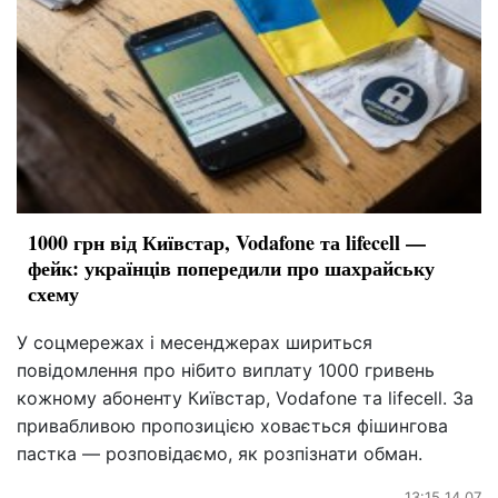
1000 грн від Київстар, Vodafone та lifecell —
фейк: українців попередили про шахрайську
схему
У соцмережах і месенджерах шириться
повідомлення про нібито виплату 1000 гривень
кожному абоненту Київстар, Vodafone та lifecell. За
привабливою пропозицією ховається фішингова
пастка — розповідаємо, як розпізнати обман.
13:15 14.07