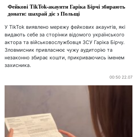
Фейкові TikTok-акаунти Гаріка Бірчі збирають
донати: шахрай діє з Польщі
У TikTok виявлено мережу фейкових акаунтів, які
видають себе за сторінки відомого українського
актора та військовослужбовця ЗСУ Гаріка Бірчу.
Зловмисник привласнює чужу аудиторію та
незаконно збирає кошти, прикриваючись іменем
захисника.
00:50 22.07