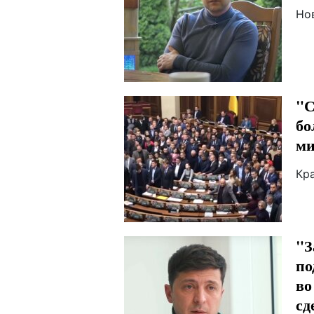
Но
"С
бо
ми
Кр
"З
по
во
сд