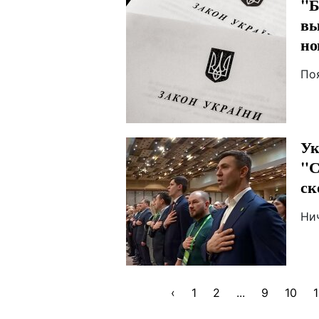
"Б
вы
но
По
Ук
"С
ск
Ни
‹
1
2
...
9
10
1