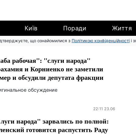
Київ
Поради
Життя
підтверджуєте, що ознайомилися з
Політикою конфіденційності
і 
аба рабочая": "слуги народа"
ахамия и Корниенко не заметили
мер и обсудили депутата фракции
игинальное обсуждение
22:11 23.06
луги народа" зарвались по полной:
ленский готовится распустить Раду