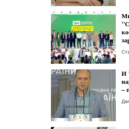
Ми
"С
ко
за
Ст
И 
на
– 
Де