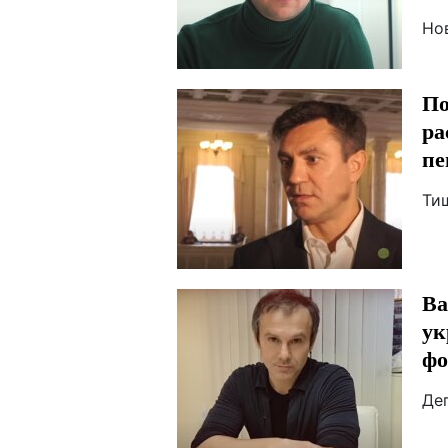
Но
По
ра
пе
Ти
Ва
ук
фо
Де