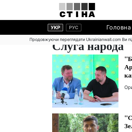
Головна
УКР
РУС
Продовжуючи переглядати Ukrainianwall.com Ви 
Слуга народа
"Б
Ар
ка
Ор
"С
Зе