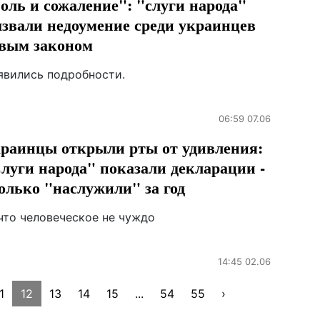
оль и сожаление": "слуги народа"
звали недоумение среди украинцев
вым законом
явились подробности.
06:59 07.06
раинцы открыли рты от удивления:
луги народа" показали декларации -
олько "наслужили" за год
что человеческое не чуждо
14:45 02.06
1
12
13
14
15
...
54
55
›