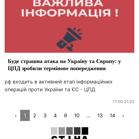
Буде страшна атака на Україну та Європу: у
ЦПД зробили термінове попередження
рф входить в активний етап інформаційних
операцій проти України та ЄС - ЦПД
17:00 21.02
‹
1
2
3
4
9
10
...
13
14
›