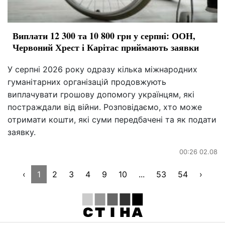
Виплати 12 300 та 10 800 грн у серпні: ООН,
Червоний Хрест і Карітас приймають заявки
У серпні 2026 року одразу кілька міжнародних
гуманітарних організацій продовжують
виплачувати грошову допомогу українцям, які
постраждали від війни. Розповідаємо, хто може
отримати кошти, які суми передбачені та як подати
заявку.
00:26 02.08
‹
1
2
3
4
9
10
...
53
54
›