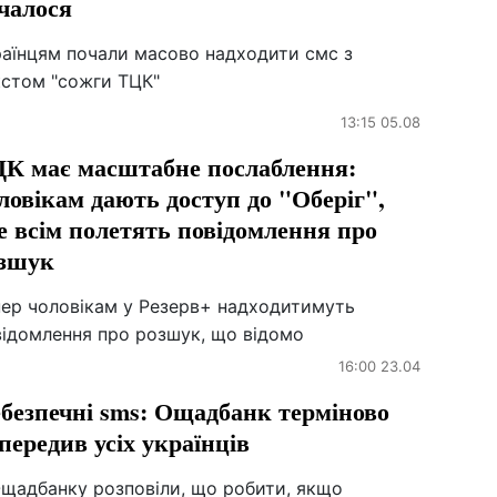
чалося
раїнцям почали масово надходити смс з
кстом "сожги ТЦК"
13:15 05.08
К має масштабне послаблення:
ловікам дають доступ до "Оберіг",
е всім полетять повідомлення про
зшук
пер чоловікам у Резерв+ надходитимуть
відомлення про розшук, що відомо
16:00 23.04
безпечні sms: Ощадбанк терміново
передив усіх українців
Ощадбанку розповіли, що робити, якщо