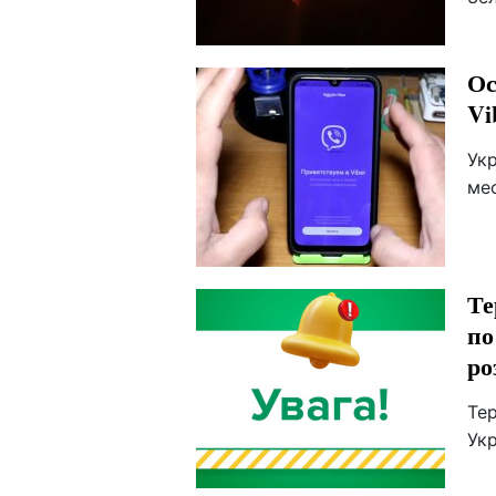
Ос
Vi
Укр
ме
Те
по
ро
Тер
Укр