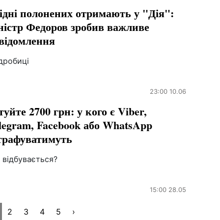
ідні полонених отримають у "Дія":
ністр Федоров зробив важливе
відомлення
дробиці
23:00 10.06
туйте 2700 грн: у кого є Viber,
legram, Facebook або WhatsApp
рафуватимуть
 відбувається?
15:00 28.05
2
3
4
5
›