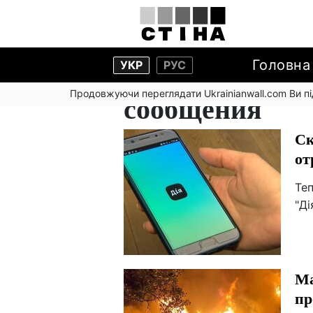
Головна
УКР
РУС
Продовжуючи переглядати Ukrainianwall.com Ви 
сообщения
Ск
от
Те
"Ді
Ма
пр