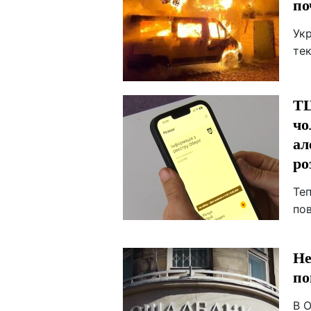
по
Ук
те
ТЦ
чо
ал
ро
Те
по
Не
по
В 