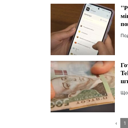
"Р
мі
по
По
Го
Te
шт
Що
‹
1