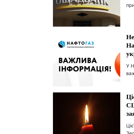
пр
Не
На
ук
У Н
ва
Ці
СШ
за
Ціє
Зе