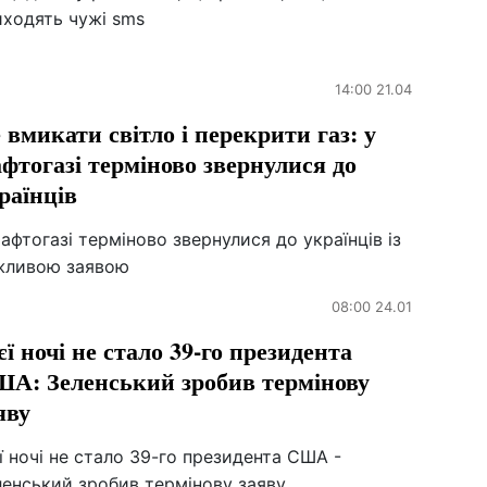
иходять чужі sms
14:00 21.04
 вмикати світло і перекрити газ: у
фтогазі терміново звернулися до
раїнців
афтогазі терміново звернулися до українців із
жливою заявою
08:00 24.01
єї ночі не стало 39-го президента
А: Зеленський зробив термінову
яву
ї ночі не стало 39-го президента США -
ленський зробив термінову заяву