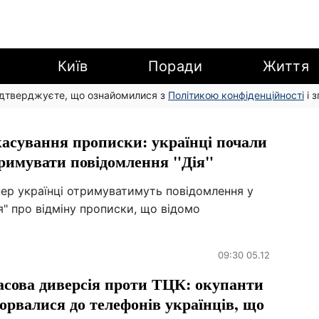
Київ
Поради
Життя
підтверджуєте, що ознайомилися з
Політикою конфіденційності
і 
асування прописки: українці почали
римувати повідомлення "Дія"
пер українці отримуватимуть повідомлення у
я" про відміну прописки, що відомо
09:30 05.12
сова диверсія проти ТЦК: окупанти
орвалися до телефонів українців, що