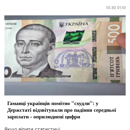
10:30 01.10
Гаманці українців помітно "схудли": у
Держстаті відзвітували про падіння середньої
зарплати - оприлюднені цифри
Якщо вірити статистиці