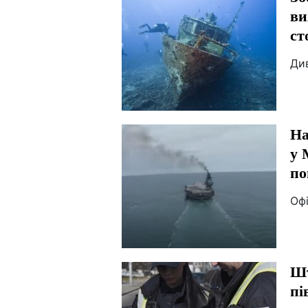
ви
ст
Див
На
у 
по
Офі
Шт
пі