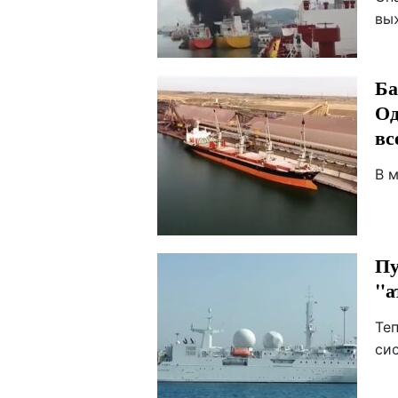
вы
Ба
Од
вс
В 
Пу
"а
Те
си