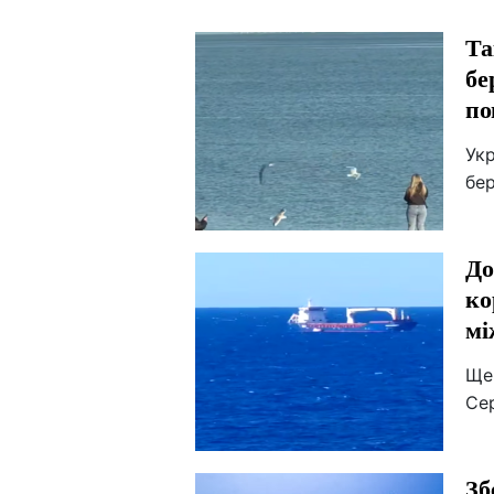
Та
бе
по
Укр
бер
До
ко
мі
Ще
Се
Зб