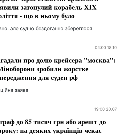
явили затонулий корабель XIX
оліття - що в ньому було
но, але судно бездоганно збереглося
04:00 18.10
гадали про долю крейсера "москва":
Міноборони зробили жорстке
передження для суден рф
ційна заява
19:00 20.07
раф до 85 тисяч грн або арешт до
вроку: на деяких українців чекає