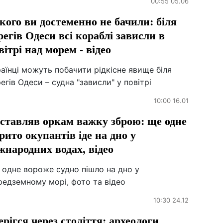
00:55 05.06
кого ви достеменно не бачили: біля
регів Одеси всі кораблі зависли в
вітрі над морем - відео
аїнці можуть побачити рідкісне явище біля
егів Одеси – судна "зависли" у повітрі
10:00 16.01
ставляв оркам важку зброю: ще одне
рито окупантів іде на дно у
жнародних водах, відео
 одне вороже судно пішло на дно у
редземному морі, фото та відео
10:30 24.12
ерігся через століття: археологи