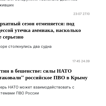
живших
23:07 27.10
рхатный сезон отменяется: под
ессой утечка аммиака, насколько
е серьезно
море столкнулись два судна
17:45 24.09
тин в бешенстве: силы НАТО
таковали" российское ПВО в Крыму
перь НАТО может взаимодействовать с
стемами ПВО России