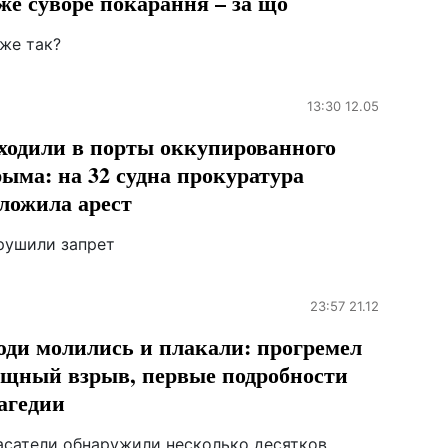
же суворе покарання – за що
 же так?
13:30 12.05
ходили в порты оккупированного
ыма: на 32 судна прокуратура
ложила арест
рушили запрет
23:57 21.12
ди молились и плакали: прогремел
щный взрыв, первые подробности
агедии
асатели обнаружили несколько десятков