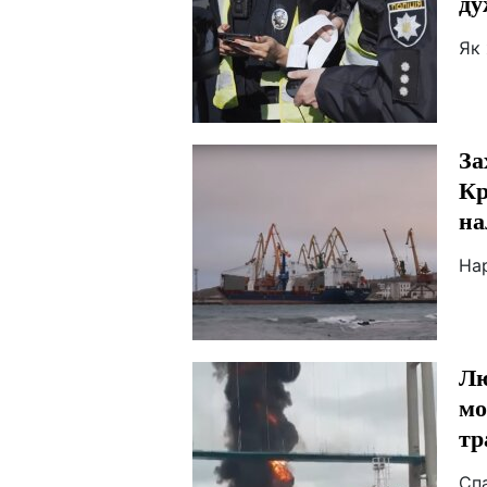
ду
Як
За
Кр
на
На
Лю
мо
тр
Сп