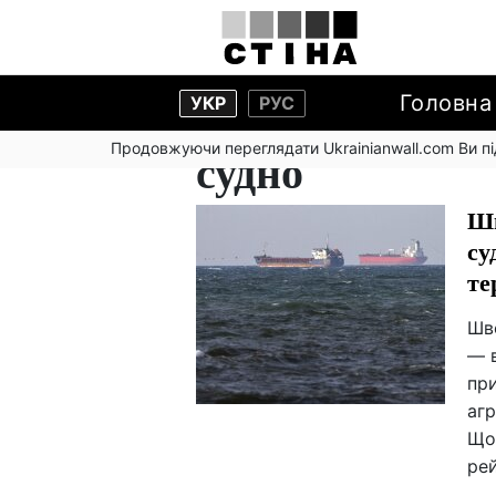
Головна
УКР
РУС
Продовжуючи переглядати Ukrainianwall.com Ви 
судно
Шв
су
те
Шв
— в
при
агр
Що
рей