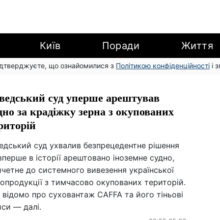
Київ
Поради
Життя
підтверджуєте, що ознайомилися з
Політикою конфіденційності
і 
едський суд уперше арештував
дно за крадіжку зерна з окупованих
риторій
едський суд ухвалив безпрецедентне рішення
перше в історії арештовано іноземне судно,
четне до системного вивезення української
опродукції з тимчасово окупованих територій.
 відомо про суховантаж CAFFA та його тіньові
си — далі.