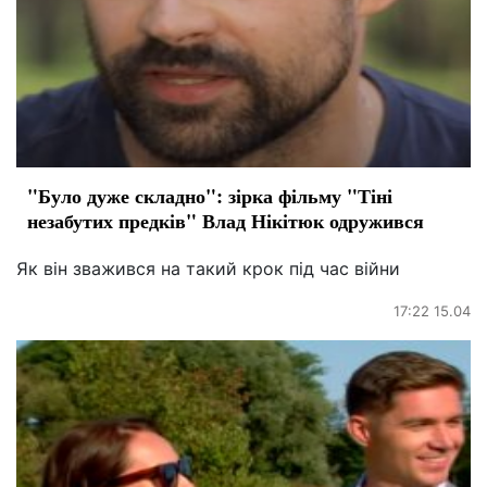
"Було дуже складно": зірка фільму "Тіні
незабутих предків" Влад Нікітюк одружився
Як він зважився на такий крок під час війни
17:22 15.04