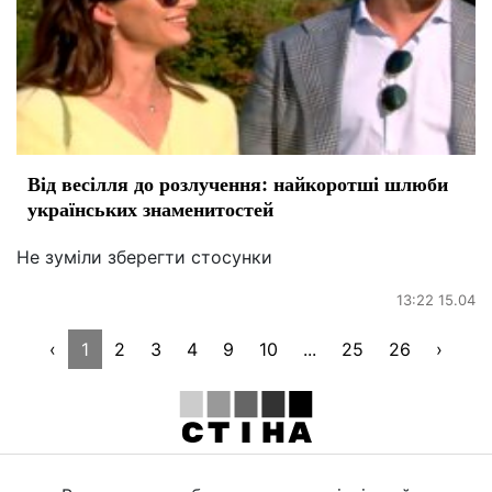
Від весілля до розлучення: найкоротші шлюби
українських знаменитостей
Не зуміли зберегти стосунки
13:22 15.04
‹
1
2
3
4
9
10
...
25
26
›