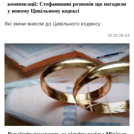
компенсації: Стефанишин розповів що погодили
у новому Цивільному кодексі
Які зміни внесли до Цивільного кодексу
19:30 28.04
Українців покарають за відміну весіль: Мін'юст