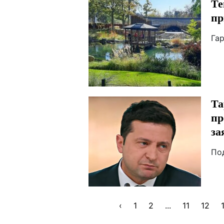
Те
пр
Га
Та
пр
за
По
‹
1
2
...
11
12