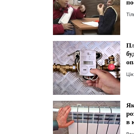
по
Тіл
Пл
бу
оп
Цік
Як
ро
в 