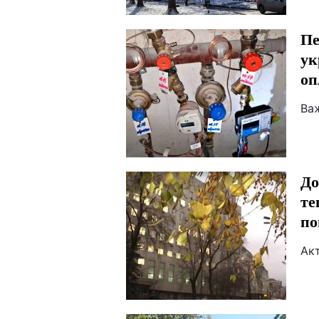
Пе
ук
оп
Ва
До
те
по
Ак