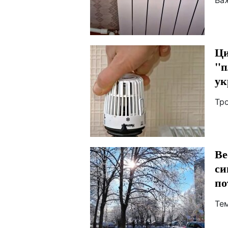
Ва
Ци
"п
ук
Тр
Ве
си
по
Те