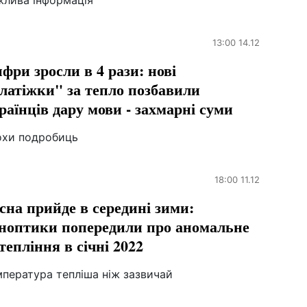
жлива інформація
13:00 14.12
фри зросли в 4 рази: нові
латіжки" за тепло позбавили
раїнців дару мови - захмарні суми
охи подробиць
18:00 11.12
сна прийде в середині зими:
ноптики попередили про аномальне
тепління в січні 2022
мпература тепліша ніж зазвичай