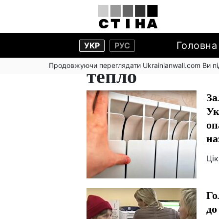
Головна
УКР
РУС
Продовжуючи переглядати Ukrainianwall.com Ви 
тепло
За
Ук
оп
на
Цік
Го
до