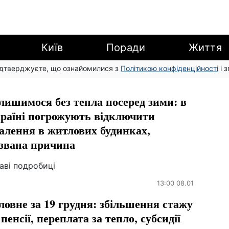
Київ
Поради
Життя
підтверджуєте, що ознайомилися з
Політикою конфіденційності
і 
лишимося без тепла посеред зими: в
раїні погрожують відключити
алення в житлових будинках,
звана причина
аві подробиці
13:00 08.01
ловне за 19 грудня: збільшення стажу
 пенсії, переплата за тепло, субсидії