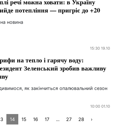
плі речі можна ховати: в Україну
ийде потепління — пригріє до +20
рна новина
15:30 19.10
рифи на тепло і гарячу воду:
езидент Зеленський зробив важливу
яву
дивимося, як закінчиться опалювальний сезон
10:00 01.10
13
14
15
16
17
...
27
28
›