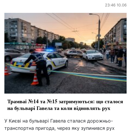
23:46 10.06
Трамваї №14 та №15 затримуються: що сталося
на бульварі Гавела та коли відновлять рух
У Києві на бульварі Гавела сталася дорожньо-
транспортна пригода, через яку зупинився рух