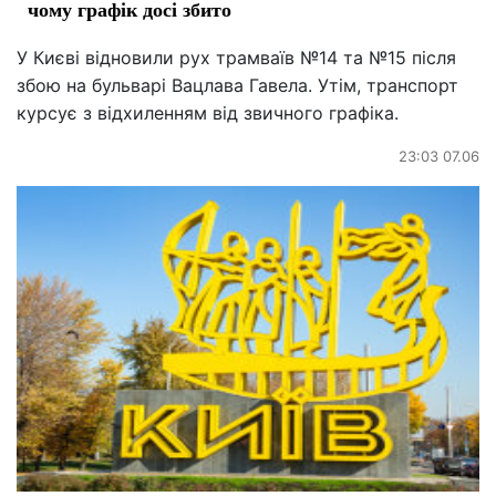
чому графік досі збито
У Києві відновили рух трамваїв №14 та №15 після
збою на бульварі Вацлава Гавела. Утім, транспорт
курсує з відхиленням від звичного графіка.
23:03 07.06