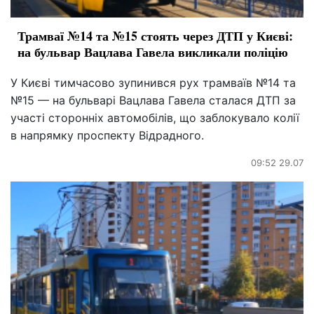
Трамваї №14 та №15 стоять через ДТП у Києві:
на бульвар Вацлава Гавела викликали поліцію
У Києві тимчасово зупинився рух трамваїв №14 та
№15 — на бульварі Вацлава Гавела сталася ДТП за
участі сторонніх автомобілів, що заблокувало колії
в напрямку проспекту Відрадного.
09:52 29.07