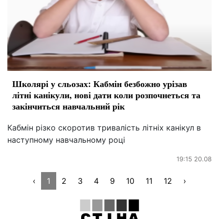
Школярі у сльозах: Кабмін безбожно урізав
літні канікули, нові дати коли розпочнеться та
закінчиться навчальний рік
Кабмін різко скоротив тривалість літніх канікул в
наступному навчальному році
19:15 20.08
‹
1
2
3
4
9
10
11
12
›