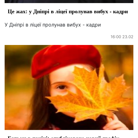
Це жах: у Дніпрі в ліцеї пролунав вибух - кадри
У Дніпрі в ліцеї пролунав вибух - кадри
16:00 23.02
Батьки в паніці: опубліковано новий графік