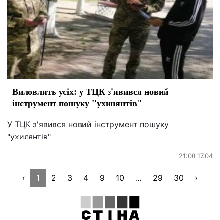
Виловлять усіх: у ТЦК з'явився новий
інструмент пошуку "ухинянтів"
У ТЦК з'явився новий інструмент пошуку
"ухилянтів"
21:00 17.04
‹
1
2
3
4
9
10
...
29
30
›