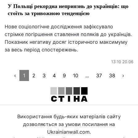
У Польщі рекордна неприязнь до українців: що
стоїть за тривожною тенденцією
Нове соціологічне дослідження зафіксувало
стрімке погіршення ставлення поляків до українців.
Показник негативу досяг історичного максимуму
за весь період спостережень.
13:10 20.06
‹
1
2
3
4
9
10
...
37
38
›
Використання будь-яких матеріалів сайту
дозволяється за умови посилання на
Ukrainianwall.com.