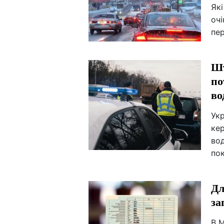
Які
очі
пер
Шт
по
во
Укр
ке
вод
по
Дл
за
В 