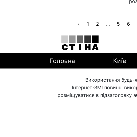
роз
‹
1
2
...
5
6
Головна
Київ
Використання будь-я
Інтернет-ЗМІ повинні вик
розміщуватися в підзаголовку а