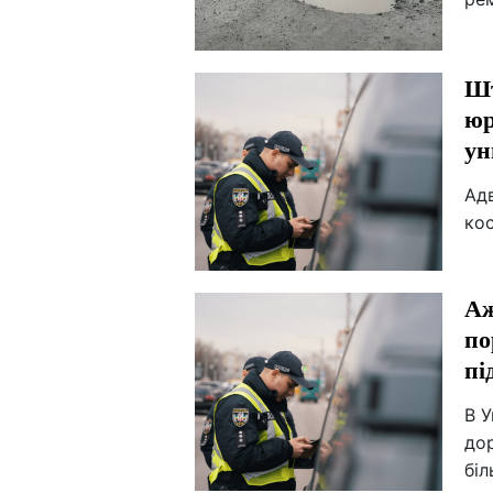
Шт
юр
ун
Адв
ко
Аж
по
пі
В У
дор
біл