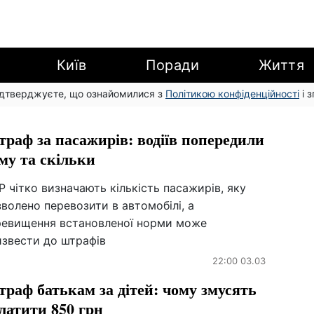
Київ
Поради
Життя
підтверджуєте, що ознайомилися з
Політикою конфіденційності
і 
раф за пасажирів: водіїв попередили
му та скільки
 чітко визначають кількість пасажирів, яку
волено перевозити в автомобілі, а
ревищення встановленої норми може
извести до штрафів
22:00 03.03
раф батькам за дітей: чому змусять
латити 850 грн