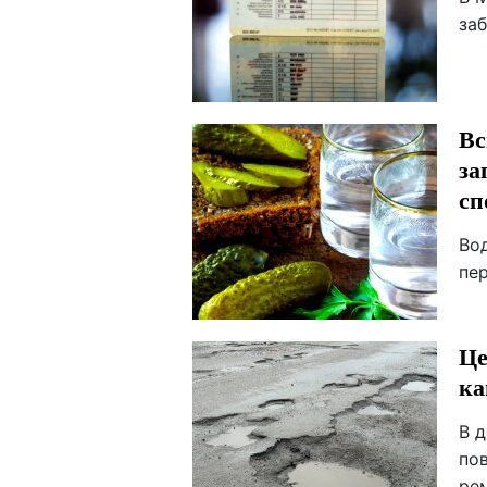
заб
Вс
за
сп
Вод
пер
Це
ка
В д
пов
ре