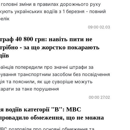
 головні зміни в правилах дорожнього руху
кують українських водіїв з 1 березня - повний
елік
09:00 02.03
раф 40 800 грн: навіть пити не
трібно - за що жорстко покарають
діїв
аїнців попередили про значні штрафи за
рування транспортним засобом без посвідчення
ія та пояснили, як ще суворіше можуть
карати за таке порушення
00:00 27.02
я водіїв категорії "В": МВС
провадило обмеження, що не можна
МВС розповіли про основні обмеження та