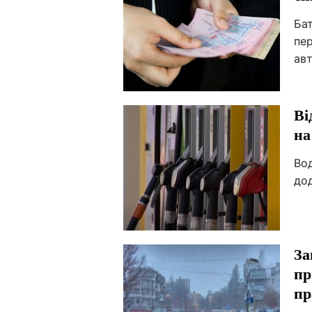
Бат
пер
ав
Ві
на
Вод
дод
За
пр
пр