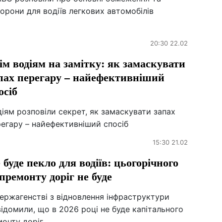
орони для водіїв легкових автомобілів
20:30 22.02
ім водіям на замітку: як замаскувати
пах перегару – найефективніший
осіб
іям розповіли секрет, як замаскувати запах
егару – найефективніший спосіб
15:30 21.02
 буде пекло для водіїв: цьогорічного
премонту доріг не буде
ержагенстві з відновлення інфраструктури
ідомили, що в 2026 році не буде капітального
монту доріг