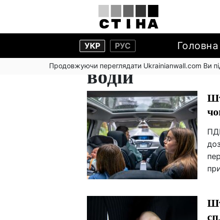
Головна
УКР
РУС
Продовжуючи переглядати Ukrainianwall.com Ви 
водій
Шт
чо
ПДР
доз
пе
пр
Шт
сп