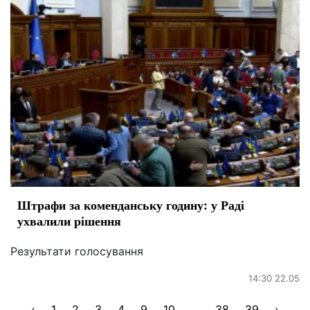
Штрафи за коменданську годину: у Раді
ухвалили рішення
Результати голосування
14:30 22.05
‹
1
2
3
4
9
10
...
38
39
›