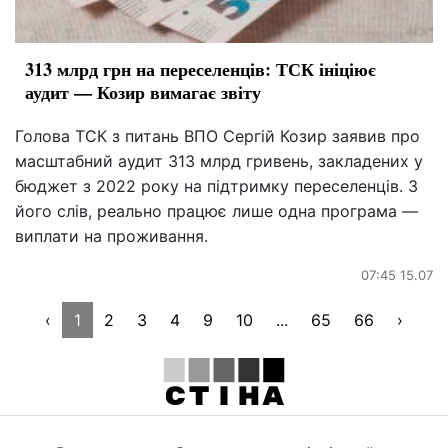
313 млрд грн на переселенців: ТСК ініціює
аудит — Козир вимагає звіту
Голова ТСК з питань ВПО Сергій Козир заявив про
масштабний аудит 313 млрд гривень, закладених у
бюджет з 2022 року на підтримку переселенців. З
його слів, реально працює лише одна програма —
виплати на проживання.
07:45 15.07
‹
1
2
3
4
9
10
...
65
66
›