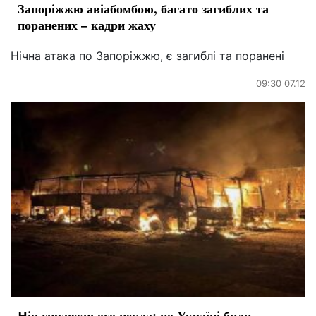
Запоріжжю авіабомбою, багато загиблих та
поранених – кадри жаху
Нічна атака по Запоріжжю, є загиблі та поранені
09:30 07.12
Ніч справжнього пекла: по Україні били