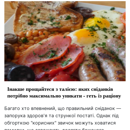
Інакше прощайтеся з талією: яких сніданків
потрібно максимально уникати - геть із раціону
Багато хто впевнений, що правильний сніданок —
запорука здоров'я та стрункої постаті. Однак під
обгорткою "корисних" звичок можуть ховатися