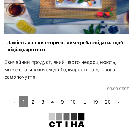
Замість чашки еспресо: чим треба снідати, щоб
підбадьоритися
Звичайний продукт, який часто недооцінюють,
може стати ключем до бадьорості та доброго
самопочуття
05:00 07.07
‹
1
2
3
4
9
10
...
19
20
›