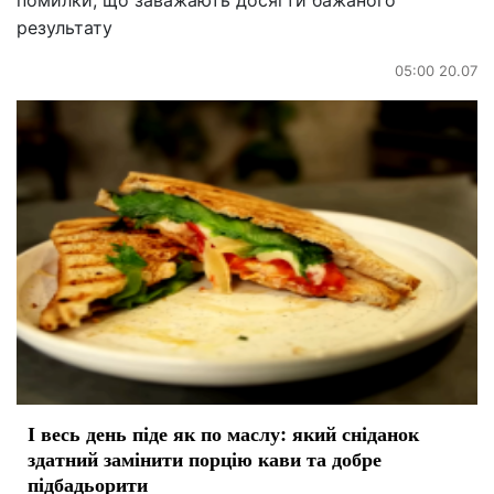
помилки, що заважають досягти бажаного
результату
05:00 20.07
І весь день піде як по маслу: який сніданок
здатний замінити порцію кави та добре
підбадьорити