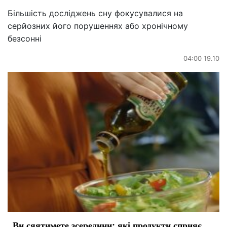
Більшість досліджень сну фокусувалися на
серйозних його порушеннях або хронічному
безсонні
04:00 19.10
Ви сяятимете зсередини: які продукти сприяє