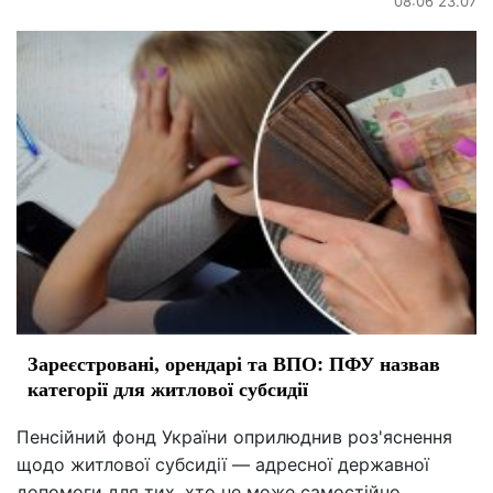
08:06 23.07
Зареєстровані, орендарі та ВПО: ПФУ назвав
категорії для житлової субсидії
Пенсійний фонд України оприлюднив роз'яснення
щодо житлової субсидії — адресної державної
допомоги для тих, хто не може самостійно