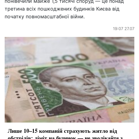
понівечили майже 1,5 тисячі споруд — це понад
третина всіх пошкоджених будинків Києва від
початку повномасштабної війни.
19:07 27.07
Лише 10–15 компаній страхують житло від
обстрілів: ліміт на будинок — не зволікайте з