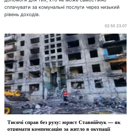
сплачувати за комунальні послуги через низький
рівень доходів.
02:50 23.07
Тисячі справ без руху: юрист Ставнійчук — як
отримати компенсацію за житло в окупації