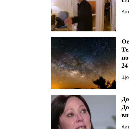
Ак
Ов
Те
по
24
Що
До
До
ви
Ак