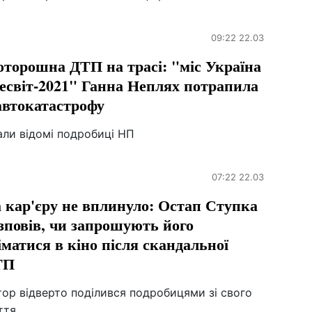
09:22 22.03
торошна ДТП на трасі: "міс Україна
есвіт-2021" Ганна Неплях потрапила
автокатастрофу
али відомі подробиці НП
07:22 22.03
 кар'єру не вплинуло: Остап Ступка
зповів, чи запрошують його
іматися в кіно після скандальної
ТП
ор відверто поділився подробицями зі свого
ття