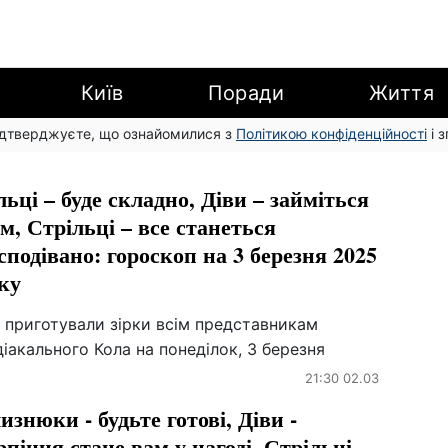
Київ
Поради
Життя
підтверджуєте, що ознайомилися з
Політикою конфіденційності
і 
льці – буде складно, Діви – займіться
м, Стрільці – все станеться
сподівано: гороскоп на 3 березня 2025
ку
 приготували зірки всім представникам
іакального Кола на понеділок, 3 березня
21:30 02.03
изнюки - будьте готові, Діви -
рпіння стане вам у нагоді, Стрільці -