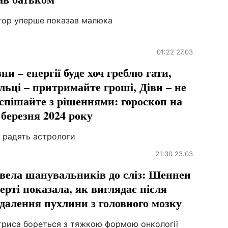
тор уперше показав малюка
01:22 27.03
ни – енергії буде хоч греблю гати,
льці – притримайте гроші, Діви – не
спішайте з рішеннями: гороскоп на
 березня 2024 року
 радять астрологи
21:30 23.03
вела шанувальників до сліз: Шеннен
ерті показала, як виглядає після
далення пухлини з головного мозку
триса бореться з тяжкою формою онкології