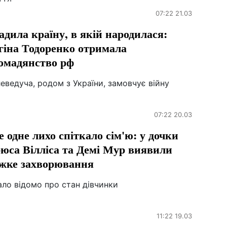
07:22 21.03
адила країну, в якій народилася:
гіна Тодоренко отримала
омадянство рф
еведуча, родом з України, замовчує війну
07:22 20.03
 одне лихо спіткало сім'ю: у дочки
юса Вілліса та Демі Мур виявили
жке захворювання
ло відомо про стан дівчинки
11:22 19.03