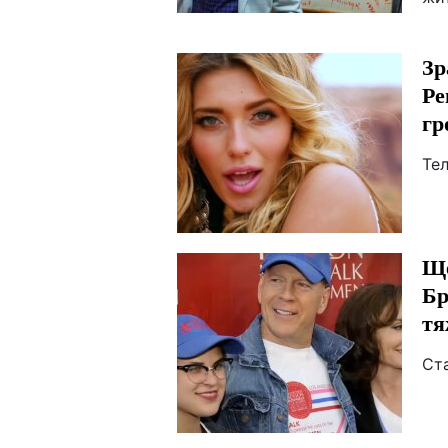
Зр
Ре
гр
Тел
Ще
Бр
тя
Ста