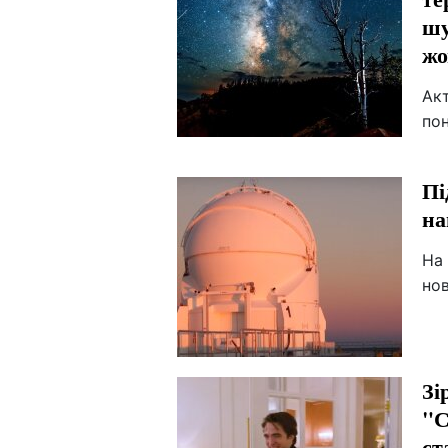
шу
жо
Акт
пон
Пі
на
На 
но
Зі
"С
ст