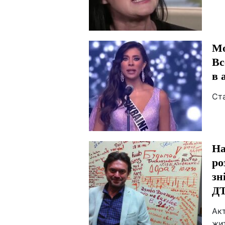
Мо
Вс
в 
Ст
На
ро
зн
Д
Акт
жи