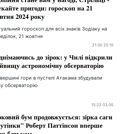
кайте пригоди: гороскоп на 21
втня 2024 року
уальний гороскоп для всіх знаків Зодіаку на
еділок, 21 жовтня
21:30 20.10
днімаючись до зірок: у Чилі відкрили
йвищу астрономічну обсерваторію
вершині гори в пустелі Атакама збудували
ву обсерваторію
15:22 03.05
рковий бум продовжується: зірка саги
утінки" Роберт Паттінсон вперше
ав батьком