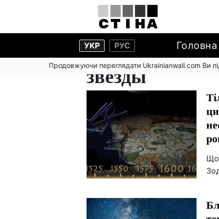
Головна
УКР
РУС
Продовжуючи переглядати Ukrainianwall.com Ви 
звезды
Ті
ци
не
ро
Що
Зод
Бл
те