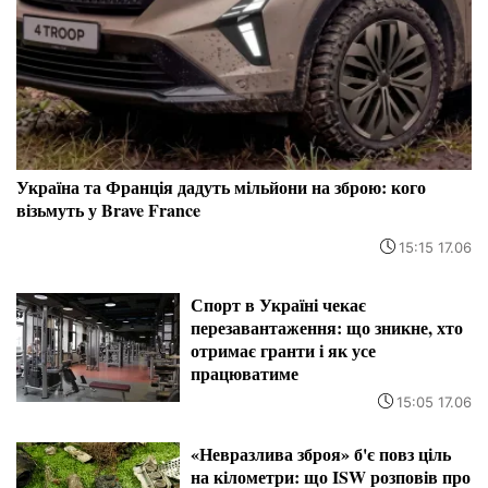
Україна та Франція дадуть мільйони на зброю: кого
візьмуть у Brave France
15:15 17.06
Спорт в Україні чекає
перезавантаження: що зникне, хто
отримає гранти і як усе
працюватиме
15:05 17.06
«Невразлива зброя» б'є повз ціль
на кілометри: що ISW розповів про