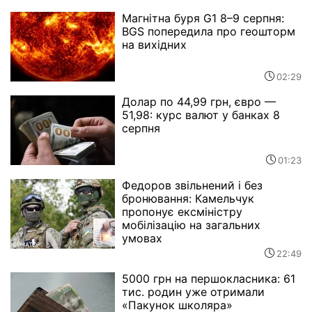
Магнітна буря G1 8–9 серпня:
BGS попередила про геошторм
на вихідних
02:29
Долар по 44,99 грн, євро —
51,98: курс валют у банках 8
серпня
01:23
Федоров звільнений і без
бронювання: Камельчук
пропонує ексміністру
мобілізацію на загальних
умовах
22:49
5000 грн на першокласника: 61
тис. родин уже отримали
«Пакунок школяра»