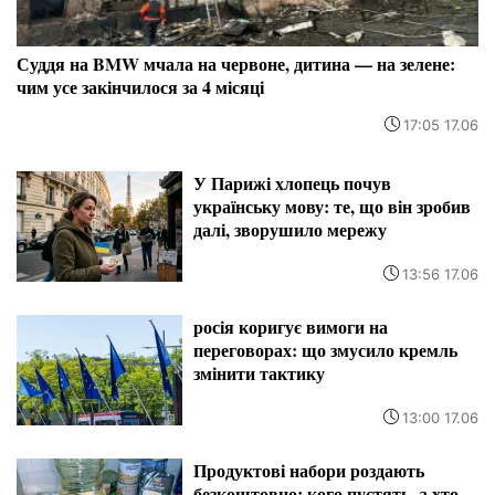
Суддя на BMW мчала на червоне, дитина — на зелене:
чим усе закінчилося за 4 місяці
17:05 17.06
У Парижі хлопець почув
українську мову: те, що він зробив
далі, зворушило мережу
13:56 17.06
росія коригує вимоги на
переговорах: що змусило кремль
змінити тактику
13:00 17.06
Продуктові набори роздають
безкоштовно: кого пустять, а хто