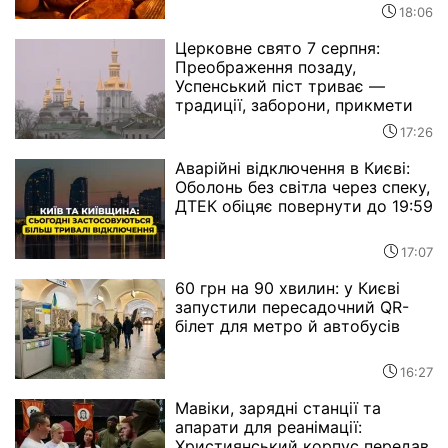
18:06
Церковне свято 7 серпня:
Преображення позаду,
Успенський піст триває —
традиції, заборони, прикмети
17:26
Аварійні відключення в Києві:
Оболонь без світла через спеку,
ДТЕК обіцяє повернути до 19:59
17:07
60 грн на 90 хвилин: у Києві
запустили пересадочний QR-
білет для метро й автобусів
16:27
Мавіки, зарядні станції та
апарати для реанімації:
Християнський корпус передав