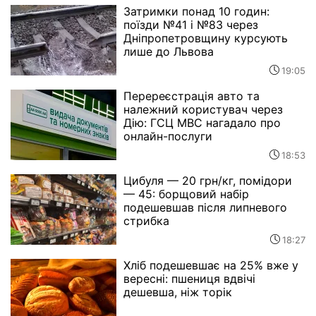
Затримки понад 10 годин:
поїзди №41 і №83 через
Дніпропетровщину курсують
лише до Львова
19:05
Перереєстрація авто та
належний користувач через
Дію: ГСЦ МВС нагадало про
онлайн-послуги
18:53
Цибуля — 20 грн/кг, помідори
— 45: борщовий набір
подешевшав після липневого
стрибка
18:27
Хліб подешевшає на 25% вже у
вересні: пшениця вдвічі
дешевша, ніж торік