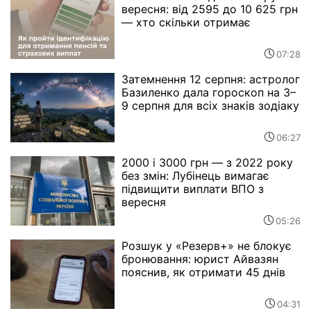
вересня: від 2595 до 10 625 грн
— хто скільки отримає
07:28
Затемнення 12 серпня: астролог
Базиленко дала гороскоп на 3–
9 серпня для всіх знаків зодіаку
06:27
2000 і 3000 грн — з 2022 року
без змін: Лубінець вимагає
підвищити виплати ВПО з
вересня
05:26
Розшук у «Резерв+» не блокує
бронювання: юрист Айвазян
пояснив, як отримати 45 днів
04:31