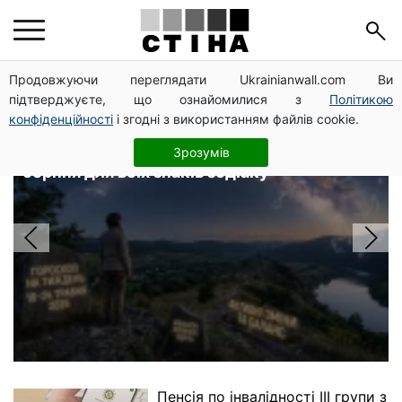
Головні новини
Продовжуючи переглядати Ukrainianwall.com Ви
підтверджуєте, що ознайомилися з
Політикою
конфіденційності
і згодні з використанням файлів cookie.
Затемнення 12 серпня: астролог
Базиленко дала гороскоп на 3–9
Зрозумів
серпня для всіх знаків зодіаку
Пенсія по інвалідності III групи з