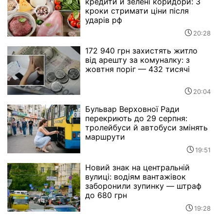
кредити й зелені коридори: 3
кроки стримати ціни після
ударів рф
20:28
172 940 грн захистять житло
від арешту за комуналку: з
жовтня поріг — 432 тисячі
20:04
Бульвар Верховної Ради
перекриють до 29 серпня:
тролейбуси й автобуси змінять
маршрути
19:51
Новий знак на центральній
вулиці: водіям вантажівок
заборонили зупинку — штраф
до 680 грн
19:28