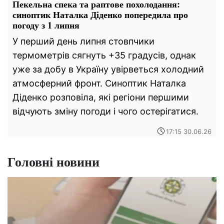
Пекельна спека та раптове похолодання:
синоптик Наталка Діденко попередила про
погоду з 1 липня
у
У перший день липня стовпчики
о
термометрів сягнуть +35 градусів, однак
уже за добу в Україну увірветься холодний
атмосферний фронт. Синоптик Наталка
Діденко розповіла, які регіони першими
відчують зміну погоди і чого остерігатися.
6
17:15 30.06.26
Головні новини