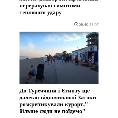
перерахував симптоми
теплового удару
09:40 23.07
До Туреччини і Єгипту ще
далеко: відпочиваючі Затоки
розкритикували курорт,"
більше сюди не поїдемо"