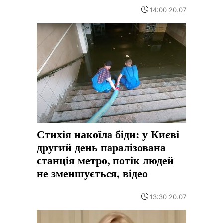
14:00 20.07
Стихія накоїла біди: у Києві
другий день паралізована
станція метро, потік людей
не зменшується, відео
13:30 20.07