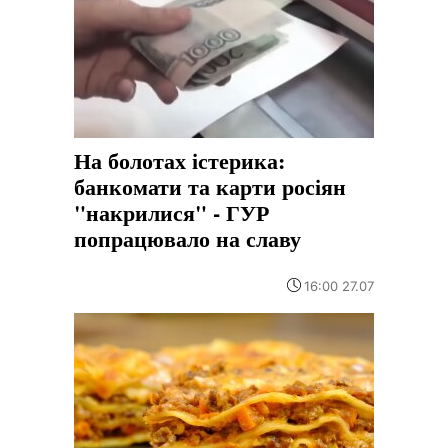
На болотах істерика:
банкомати та карти росіян
"накрилися" - ГУР
попрацювало на славу
16:00 27.07