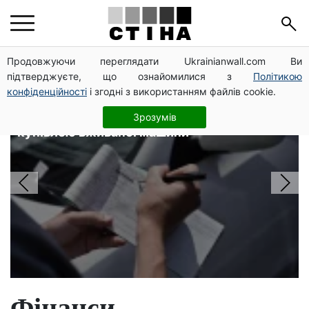
Головні новини
Продовжуючи переглядати Ukrainianwall.com Ви
підтверджуєте, що ознайомилися з
Політикою
конфіденційності
і згодні з використанням файлів cookie.
5 авто в розшуку виявили за кілька
днів: як перевірити VIN-код перед
Зрозумів
купівлею вживаної машини
Фінанси