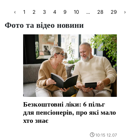
‹
1
2
3
4
9
10
...
28
29
›
Фото та відео новини
Безкоштовні ліки: 6 пільг
для пенсіонерів, про які мало
хто знає
10:15 12.07