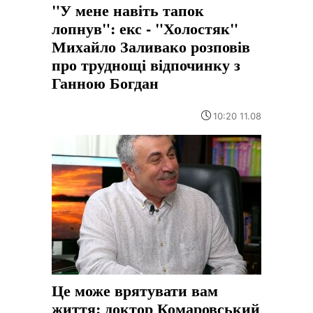
"У мене навіть тапок
лопнув": екс - "Холостяк"
Михайло Заливако розповів
про труднощі відпочинку з
Ганною Богдан
10:20 11.08
Це може врятувати вам
життя: доктор Комаровський