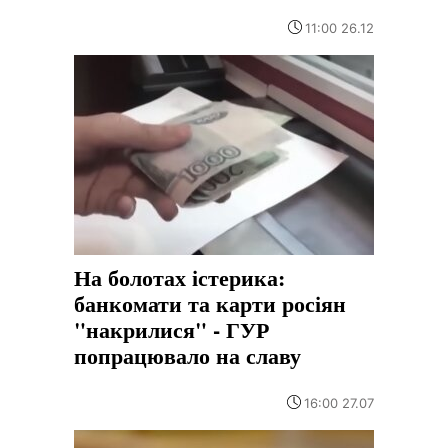
11:00 26.12
На болотах істерика:
банкомати та карти росіян
"накрилися" - ГУР
попрацювало на славу
16:00 27.07