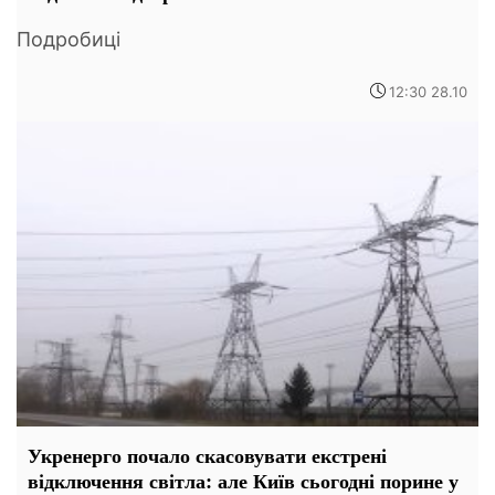
Подробиці
12:30 28.10
Укренерго почало скасовувати екстрені
відключення світла: але Київ сьогодні порине у