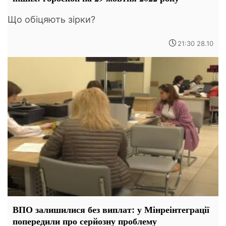
Що обіцяють зірки?
21:30 28.10
ВПО залишилися без виплат: у Мінреінтеграції
попередили про серйозну проблему