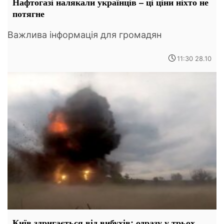
Нафтогазі налякали українців – ці ціни ніхто не
потягне
Важлива інформація для громадян
11:30 28.10
Київ здригається від вибухів: одразу у трьох