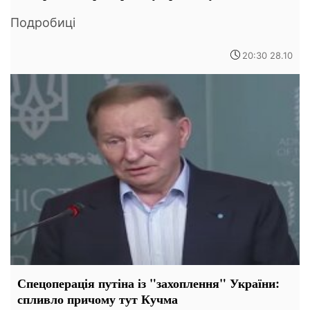
Подробиці
20:30 28.10
Спецоперація путіна із "захоплення" України:
спливло причому тут Кучма