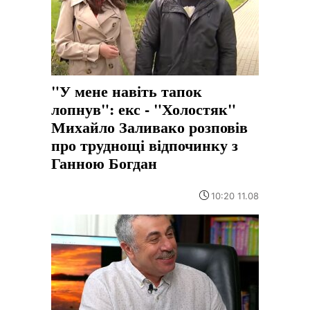
"У мене навіть тапок
лопнув": екс - "Холостяк"
Михайло Заливако розповів
про труднощі відпочинку з
Ганною Богдан
10:20 11.08