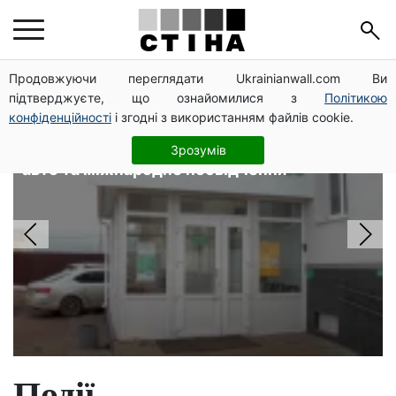
Головні новини
Продовжуючи переглядати Ukrainianwall.com Ви
підтверджуєте, що ознайомилися з
Політикою
конфіденційності
і згодні з використанням файлів cookie.
10 заявок — і МСЦ МВС приїде у
громаду: обмін прав, реєстрація
Зрозумів
авто та міжнародне посвідчення
Події