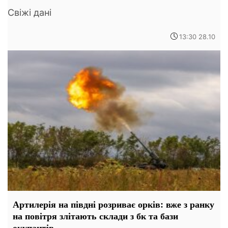
Свіжі дані
13:30 28.10
Артилерія на півдні розриває орків: вже з ранку
на повітря злітають склади з бк та бази
окупантів