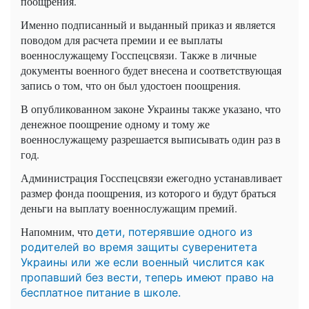
поощрения.
Именно подписанный и выданный приказ и является
поводом для расчета премии и ее выплаты
военнослужащему
Госспецсвязи
. Также в личные
документы военного будет внесена и
соответствующая
запись о том, что он был удостоен поощрения.
В опубликованном законе Украины также указано, что
денежное поощрение одному и тому же
военнослужащему разрешается выписывать один раз в
год.
Администрация
Госспецсвязи
ежегодно устанавливает
размер фонда
поощрения, из которого и будут браться
деньги на выплату военнослужащим премий.
Напомним, что
дети, потерявшие одного из
родителей во время защиты суверенитета
Украины или же если военный числится как
пропавший без вести, теперь имеют право на
бесплатное питание в школе.