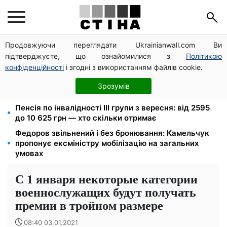
Продовжуючи переглядати Ukrainianwall.com Ви
Церковне свято 9 серпня: апостол Матфій, три
підтверджуєте, що ознайомилися з
Політикою
суворі заборони Успенського посту та прикмети на
зиму
конфіденційності
і згодні з використанням файлів cookie.
До 19 400 грн на дрова: ПФУ приймає заяви на
Зрозумів
субсидію для власників пічного опалення
Пенсія по інвалідності III групи з вересня: від 2595
до 10 625 грн — хто скільки отримає
Федоров звільнений і без бронювання: Камельчук
пропонує ексміністру мобілізацію на загальних
умовах
С 1 января некоторые категории
военнослужащих будут получать
премии в тройном размере
08:40 03.01.2021