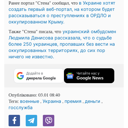
Ранее портал "Стена" сообщал, что
в Украине хотят
создать первый веб-портал, на котором будет
рассказываться о преступлениях в ОРДЛО и
оккупированном Крыму.
Также "Стена" писала, что
украинский омбудсмен
Людмила Денисова рассказала, что о судьбе
более 250 украинцев, пропавших без вести на
оккупированных территориях, до сих пор
ничего не известно.
Додайте в
Читайте нас у
Google News
джерела Google
Опубліковано:
03.01 08:40
Теги:
,
,
,
,
военные
Украина
премия
деньги
госслужба