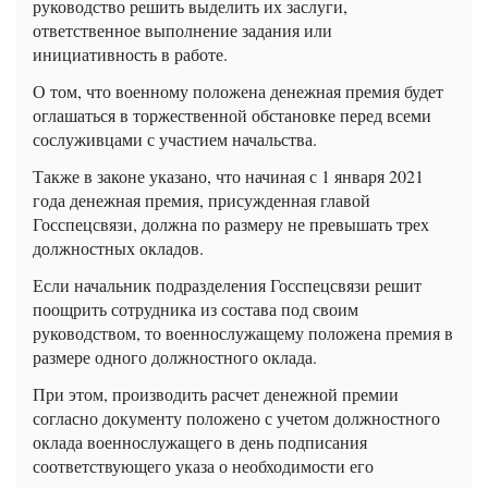
руководство решить выделить их заслуги,
ответственное выполнение задания или
инициативность в работе.
О том, что военному положена денежная премия будет
оглашаться в торжественной обстановке перед всеми
сослуживцами с участием начальства.
Также в законе указано, что начиная с 1 января 2021
года денежная премия, присужденная главой
Госспецсвязи
, должна по размеру не превышать трех
должностных окладов.
Если начальник подразделения
Госспецсвязи
решит
поощрить сотрудника из состава под своим
руководством, то военнослужащему положена премия в
размере одного должностного оклада.
При этом, производить расчет денежной премии
согласно документу положено с учетом должностного
оклада военнослужащего в день подписания
соответствующего указа о необходимости его