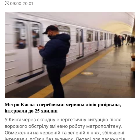
09:00 20.01
Метро Києва з перебоями: червона лінія розірвана,
інтервали до 25 хвилин
У Києві через складну енергетичну ситуацію після
ворожого обстрілу змінено роботу метрополітену.
Обмеження на червоній та зеленій лініях, збільшені
інтервали, поїзди без зупинок. Деталі для пасажирів.