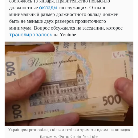
состоялось 13 января, Правительство повысило
должностные
госслужащих. Отныне
оклады
минимальный размер должностного оклада должен
быть не меньше двух размеров прожиточного
минимума. Вопрос обсуждался на заседании, которое
на Youtube.
транслировалось
Українцям розповіли, скільки готівки тримати вдома на випадок
блекауту. Фото: Скрін YouTube