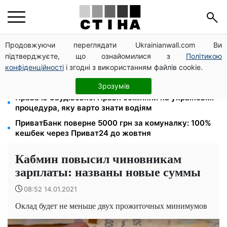
Продовжуючи переглядати Ukrainianwall.com Ви
Тарифи на воду злетіли до 91,24 грн/куб, газ може
підтверджуєте, що ознайомилися з
Політикою
сягнути 15 грн: комунальні ціни в серпні
конфіденційності
і згодні з використанням файлів cookie.
Субсидії скасують, пільги на комуналку відкличуть:
ПФУ перевіряє доходи пенсіонерів у серпні
Зрозумів
Права із Саудівської Аравії обміняли на українські:
процедура, яку варто знати водіям
ПриватБанк поверне 5000 грн за комуналку: 100%
кешбек через Приват24 до жовтня
Кабмин повысил чиновникам
зарплаты: названы новые суммы
08:52 14.01.2021
Оклад будет не меньше двух прожиточных минимумов