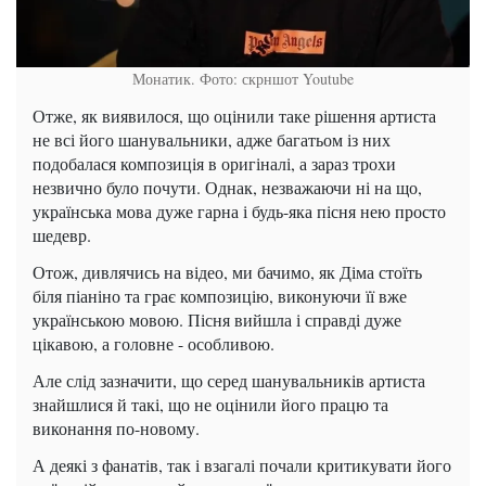
Монатик. Фото: скрншот Youtube
Отже, як виявилося, що оцінили таке рішення артиста
не всі його шанувальники, адже багатьом із них
подобалася композиція в оригіналі, а зараз трохи
незвично було почути. Однак, незважаючи ні на що,
українська мова дуже гарна і будь-яка пісня нею просто
шедевр.
Отож, дивлячись на відео, ми бачимо, як Діма стоїть
біля піаніно та грає композицію, виконуючи її вже
українською мовою. Пісня вийшла і справді дуже
цікавою, а головне - особливою.
Але слід зазначити, що серед шанувальників артиста
знайшлися й такі, що не оцінили його працю та
виконання по-новому.
А деякі з фанатів, так і взагалі почали критикувати його