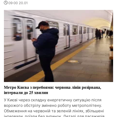
09:00 20.01
Метро Києва з перебоями: червона лінія розірвана,
інтервали до 25 хвилин
У Києві через складну енергетичну ситуацію після
ворожого обстрілу змінено роботу метрополітену.
Обмеження на червоній та зеленій лініях, збільшені
інтервали, поїзди без зупинок. Деталі для пасажирів.