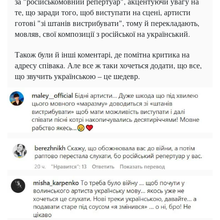
за "російськомовний репертуар", акцентуючи увагу на
те, що заради того, щоб виступати на сцені, артисти
готові "зі штанів вистрибувати", тому й перекладають,
мовляв, свої композиції з російської на український.
Також були й інші коментарі, де помітна критика на
адресу співака. Але все ж таки хочеться додати, що все,
що звучить українською – це шедевр.