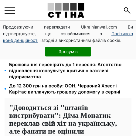
Продовжуючи переглядати Ukrainianwall.com Ви
На стадіоні «Спартак» у Києві відбувся
підтверджуєте, що ознайомилися з
Політикою
товариський матч між командами посольств США
та Франції
конфіденційності
і згодні з використанням файлів cookie.
Права із Саудівської Аравії обміняли на українські:
Зрозумів
процедура, яку варто знати водіям
Бронювання перевірять до 1 вересня: Агентство
відновлення консультує критично важливі
підприємства
До 12 300 грн на особу: ООН, Червоний Хрест і
Карітас виплачують грошову допомогу в серпні
"Доводиться зі "штанів
вистрибувати": Діма Монатик
переклав свій хіт на українську,
але фанати не оцінили