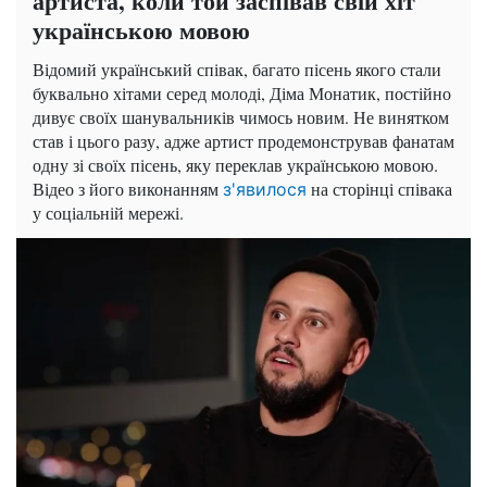
артиста, коли той заспівав свій хіт
українською мовою
Відомий український співак, багато пісень якого стали
буквально хітами серед молоді, Діма Монатик, постійно
дивує своїх шанувальників чимось новим. Не винятком
став і цього разу, адже артист продемонстрував фанатам
одну зі своїх пісень, яку переклав українською мовою.
Відео з його виконанням
на сторінці співака
з'явилося
у соціальній мережі.