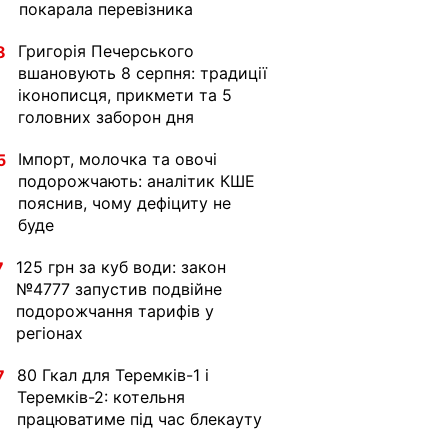
покарала перевізника
Григорія Печерського
8
вшановують 8 серпня: традиції
іконописця, прикмети та 5
головних заборон дня
Імпорт, молочка та овочі
5
подорожчають: аналітик КШЕ
пояснив, чому дефіциту не
буде
125 грн за куб води: закон
7
№4777 запустив подвійне
подорожчання тарифів у
регіонах
80 Гкал для Теремків-1 і
7
Теремків-2: котельня
працюватиме під час блекауту