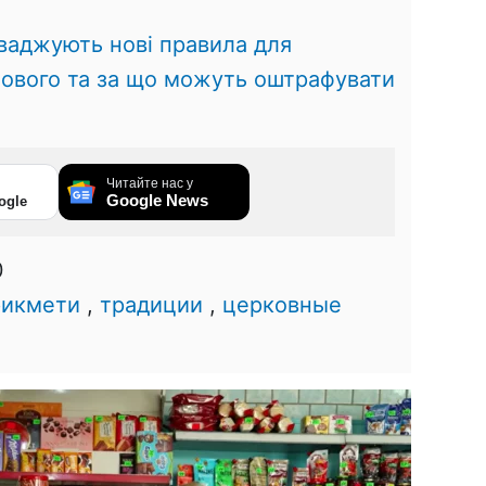
оваджують нові правила для
нового та за що можуть оштрафувати
Читайте нас у
Google News
ogle
0
икмети
,
традиции
,
церковные