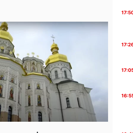
17:5
17:2
17:0
16:5