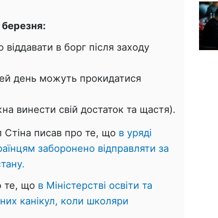
 березня:
 віддавати в борг після заходу
цей день можуть прокидатися
на винести свій достаток та щастя).
 Стіна писав про те, що
в уряді
раїнцям заборонено відправляти за
тану.
о те, що
в Міністерстві освіти та
них канікул, коли школяри