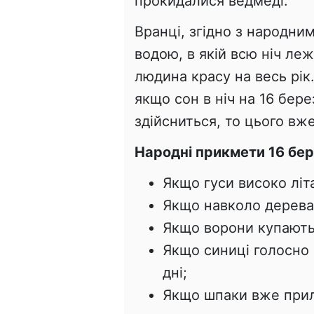
прокидалися ведмеді.
Вранці, згідно з народни
водою, в якій всю ніч ле
людина красу на весь рік
якщо сон в ніч на 16 бе
здійсниться, то цього вже
Народні прикмети 16 бер
Якщо гуси високо літ
Якщо навколо дерева 
Якщо ворони купаютьс
Якщо синиці голосно 
дні;
Якщо шпаки вже прил