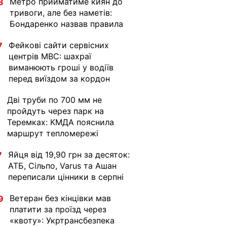
Метро прийматиме киян до
8
тривоги, але без наметів:
Бондаренко назвав правила
Фейкові сайти сервісних
7
центрів МВС: шахраї
виманюють гроші у водіїв
перед виїздом за кордон
Дві труби по 700 мм не
1
пройдуть через парк на
Теремках: КМДА пояснила
маршрут тепломережі
Яйця від 19,90 грн за десяток:
7
АТБ, Сільпо, Varus та Ашан
переписали цінники в серпні
Ветеран без кінцівки мав
9
платити за проїзд через
«квоту»: Укртрансбезпека