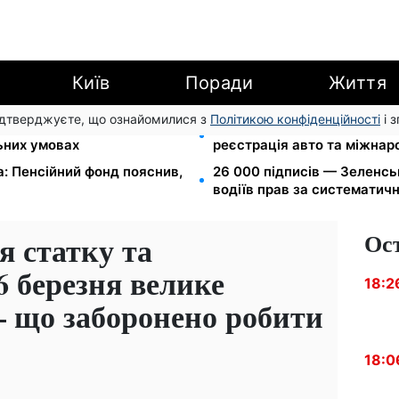
Київ
Поради
Життя
підтверджуєте, що ознайомилися з
Політикою конфіденційності
і 
вання: Камельчук пропонує
10 заявок — і МСЦ МВС при
льних умовах
реєстрація авто та міжнар
а: Пенсійний фонд пояснив,
26 000 підписів — Зеленс
водіїв прав за систематич
Ос
я статку та
6 березня велике
18:2
– що заборонено робити
18:0