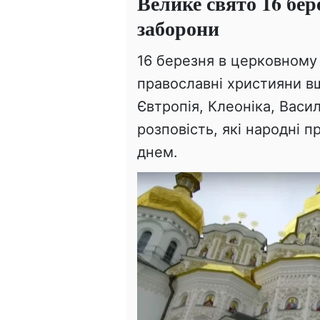
Велике свято 16 бе
заборони
16 березня в церковному
православні християни в
Євтропія, Клеоніка, Васи
розповість, які народні п
днем.