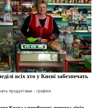
еділі всіх хто у Києві забезпечать
ечать продуктами - графіки
тро Києва з перебоями: червона лінія