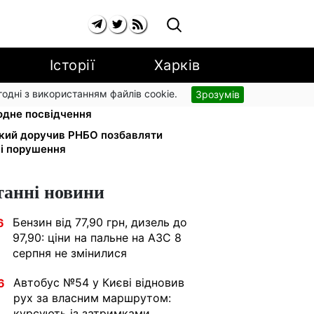
Історії
Харків
згодні з використанням файлів cookie.
Зрозумів
їде у громаду: обмін прав,
одне посвідчення
ький доручив РНБО позбавляти
ні порушення
танні новини
Бензин від 77,90 грн, дизель до
6
97,90: ціни на пальне на АЗС 8
серпня не змінилися
Автобус №54 у Києві відновив
6
рух за власним маршрутом:
курсують із затримками