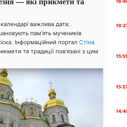
резня — які прикмети та
16:4
 календарі важлива дата:
16:2
шановують пам'ять мучеників
ліска. Інформаційний портал
Стіна
рикмети та традиції пов'язані з цим
15:5
15:2
14:4