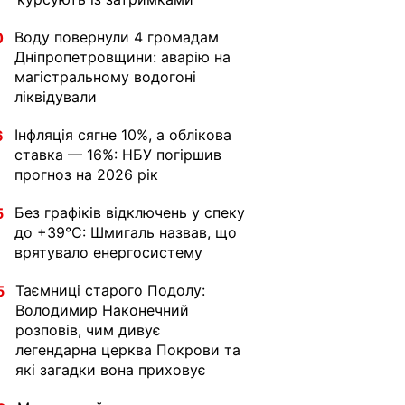
Воду повернули 4 громадам
0
Дніпропетровщини: аварію на
магістральному водогоні
ліквідували
Інфляція сягне 10%, а облікова
6
ставка — 16%: НБУ погіршив
прогноз на 2026 рік
Без графіків відключень у спеку
5
до +39°C: Шмигаль назвав, що
врятувало енергосистему
Таємниці старого Подолу:
5
Володимир Наконечний
розповів, чим дивує
легендарна церква Покрови та
які загадки вона приховує