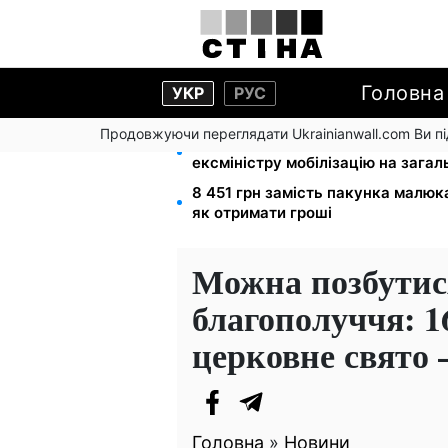
Головна
УКР
РУС
Продовжуючи переглядати Ukrainianwall.com Ви 
Федоров звільнений і без броню
ексміністру мобілізацію на зага
8 451 грн замість пакунка малюк
як отримати гроші
Можна позбутис
благополуччя: 1
церковне свято 
Головна
»
Новини