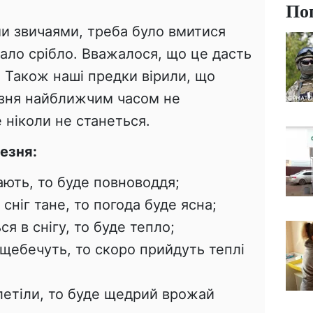
По
ми звичаями, треба було вмитися
жало срібло. Вважалося, що це дасть
. Також наші предки вірили, що
резня найближчим часом не
 ніколи не станеться.
езня:
ають, то буде повноводдя;
сніг тане, то погода буде ясна;
я в снігу, то буде тепло;
щебечуть, то скоро прийдуть теплі
етіли, то буде щедрий врожай