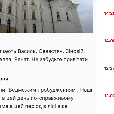
14:2
14:0
ачають Василь, Севастян, Зіновій,
елла, Ренат. Не забудьте привітати
12:2
езня
али "Ведмежим пробудженням". Наші
12:0
 в цей день по-справжньому
ме в цей період в лісі вже