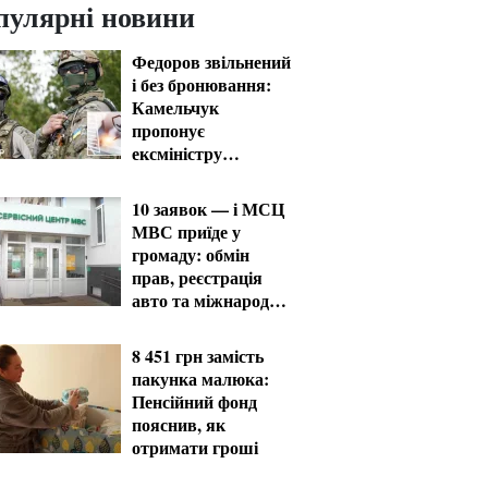
пулярні новини
Федоров звільнений
і без бронювання:
Камельчук
пропонує
ексміністру
мобілізацію на
загальних умовах
10 заявок — і МСЦ
МВС приїде у
громаду: обмін
прав, реєстрація
авто та міжнародне
посвідчення
8 451 грн замість
пакунка малюка:
Пенсійний фонд
пояснив, як
отримати гроші