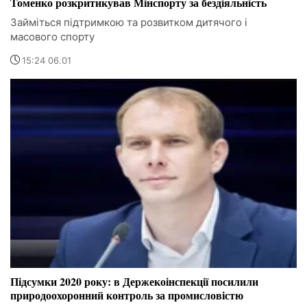
Томенко розкритикував Мінспорту за бездіяльність
Займіться підтримкою та розвитком дитячого і
масового спорту
15:24 06.01
Підсумки 2020 року: в Держекоінспекції посилили
природоохоронний контроль за промисловістю