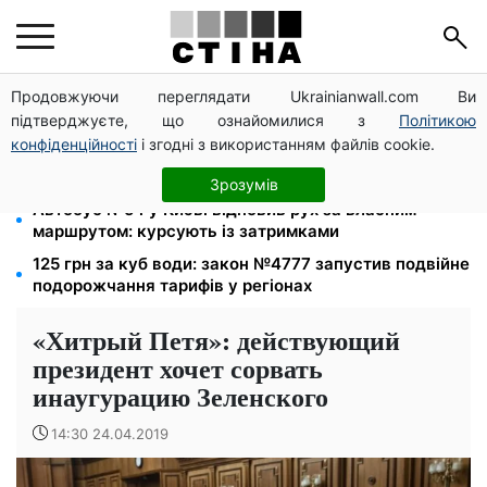
Продовжуючи переглядати Ukrainianwall.com Ви
Тариф 2,64 грн за кіловат з 1 жовтня: власники
підтверджуєте, що ознайомилися з
Політикою
електроопалення платитимуть на 39% менше
конфіденційності
і згодні з використанням файлів cookie.
Посвідчення водія та техпаспорт відновлять
безкоштовно: умова від сервісних центрів МВС
Зрозумів
Автобус №54 у Києві відновив рух за власним
маршрутом: курсують із затримками
125 грн за куб води: закон №4777 запустив подвійне
подорожчання тарифів у регіонах
«Хитрый Петя»: действующий
президент хочет сорвать
инаугурацию Зеленского
14:30 24.04.2019