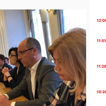
12:0
11:51
11:2
10:2