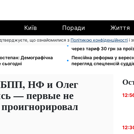
Київ
Поради
Життя
підтверджуєте, що ознайомилися з
Політикою конфіденційності
і 
ії ×2: уряд підвищує
120 грн на день лише на д
через тариф 30 грн за прої
остепан: Демографічна
Пенсійна реформа у вересн
 сьогодні
перегляд спецпенсій судді
Ос
 БПП, НФ и Олег
сь — первые не
12:5
 проигнорировал
12:3