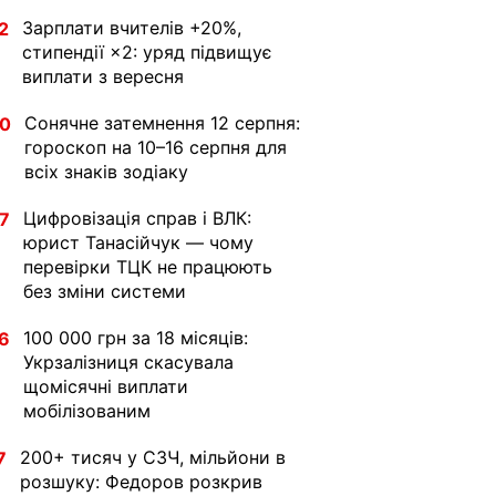
Зарплати вчителів +20%,
2
стипендії ×2: уряд підвищує
виплати з вересня
Сонячне затемнення 12 серпня:
30
гороскоп на 10–16 серпня для
всіх знаків зодіаку
Цифровізація справ і ВЛК:
7
юрист Танасійчук — чому
перевірки ТЦК не працюють
без зміни системи
100 000 грн за 18 місяців:
6
Укрзалізниця скасувала
щомісячні виплати
мобілізованим
200+ тисяч у СЗЧ, мільйони в
7
розшуку: Федоров розкрив