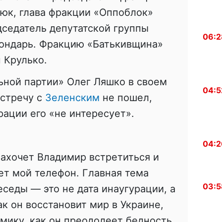
юк, глава фракции «Оппоблок»
седатель депутатской группы
06:2
ондарь. Фракцию «Батькивщина»
 Крулько.
ьной партии» Олег Ляшко в своем
04:5
встречу с
Зеленским
не пошел,
рации его «не интересует».
04:2
 Захочет Владимир встретиться и
ет мой телефон. Главная тема
03:5
седы — это не дата инаугурации, а
к он восстановит мир в Украине,
омику, как он преодолеет бедность