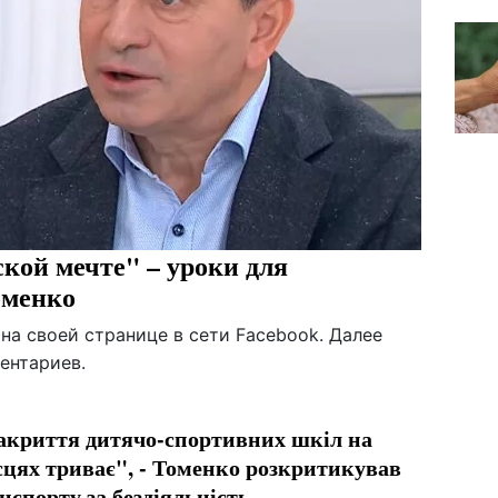
кой мечте" – уроки для
оменко
на своей странице в сети Facebook. Далее
ентариев.
акриття дитячо-спортивних шкіл на
сцях триває", - Томенко розкритикував
нспорту за бездіяльність