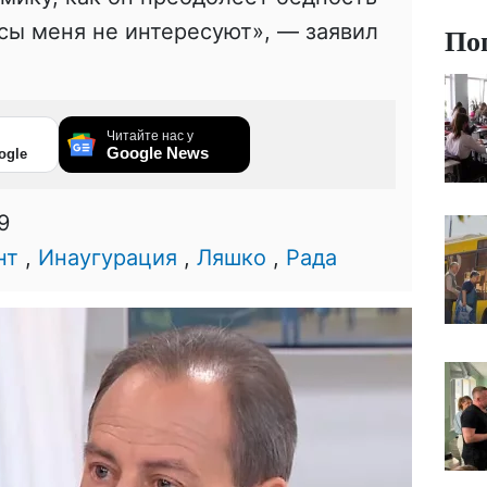
сы меня не интересуют», — заявил
По
Читайте нас у
Google News
ogle
9
нт
,
Инаугурация
,
Ляшко
,
Рада