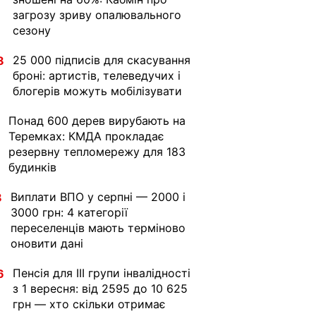
загрозу зриву опалювального
сезону
25 000 підписів для скасування
8
броні: артистів, телеведучих і
блогерів можуть мобілізувати
Понад 600 дерев вирубають на
Теремках: КМДА прокладає
резервну тепломережу для 183
будинків
Виплати ВПО у серпні — 2000 і
8
3000 грн: 4 категорії
переселенців мають терміново
оновити дані
Пенсія для III групи інвалідності
6
з 1 вересня: від 2595 до 10 625
грн — хто скільки отримає