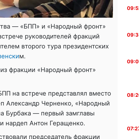
09:5
тва — «БПП» и «Народный фронт»
09:
встрече руководителей фракций
телем второго тура президентских
ленски
м.
09:0
 из фракции «Народный фронт»
БПП на встрече представлял вместо
08:2
еп Александр Черненко, «Народный
а Бурбака — первый замглавы
и нардеп Антон Геращенко.
07:2
ствовали председатель фракции