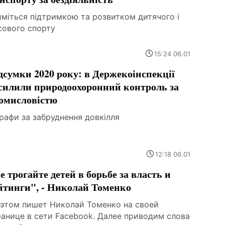
йміться підтримкою та розвитком дитячого і
сового спорту
15:24 06.01
дсумки 2020 року: в Держекоінспекції
силили природоохоронний контроль за
омисловістю
рафи за забруднення довкілля
12:18 06.01
е трогайте детей в борьбе за власть и
йтинги", - Николай Томенко
 этом пишет Николай Томенко на своей
ранице в сети Facebook. Далее приводим слова