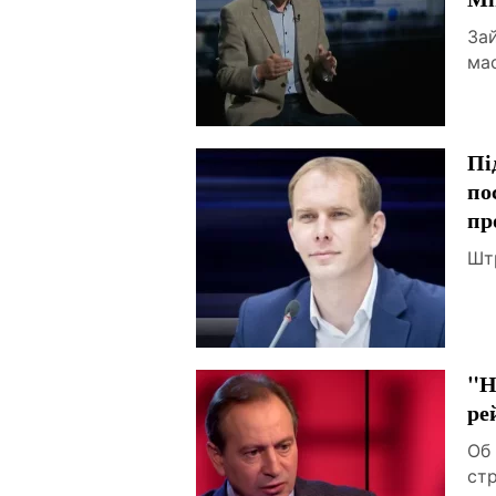
За
ма
Пі
по
пр
Шт
"Н
ре
Об
ст