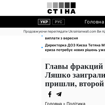
Головна
УКР
РУС
Продовжуючи переглядати Ukrainianwall.com Ви 
Зарплати вчителів +20%, стипенд
виплати з вересня
Директорка ДОЗ Києва Тетяна М
криза потребує нових рішень уже
Главы фракций
Ляшко заиграли
пришли, второй
Головна
»
Політика