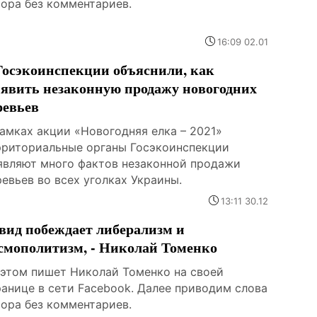
тора без комментариев.
16:09 02.01
Госэкоинспекции объяснили, как
явить незаконную продажу новогодних
ревьев
рамках акции «Новогодняя елка – 2021»
рриториальные органы Госэкоинспекции
являют много фактов незаконной продажи
евьев во всех уголках Украины.
13:11 30.12
вид побеждает либерализм и
смополитизм, - Николай Томенко
 этом пишет Николай Томенко на своей
ранице в сети Facebook. Далее приводим слова
тора без комментариев.