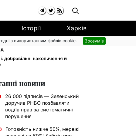
Історії
Харків
згодні з використанням файлів cookie.
Зрозумів
орогу: кияни масово звільняються
зд
і: добровільні накопичення й
в
танні новини
26 000 підписів — Зеленський
6
доручив РНБО позбавляти
водіїв прав за систематичні
порушення
Готовність нижче 50%, мережі
0
зношені на 60%: Кабмін про