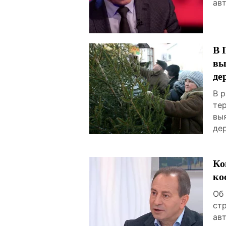
ав
В 
вы
де
В 
те
вы
дер
Ко
ко
Об
ст
ав