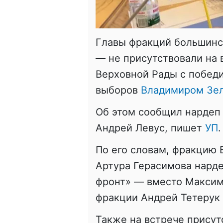
Главы фракций большинс
— не присутствовали на 
Верховной Рады с победи
выборов
Владимиром Зе
Об этом сообщил нардеп
Андрей Левус, пишет
УП
.
По его словам, фракцию 
Артура Герасимова нард
фронт» — вместо Максим
фракции Андрей Тетерук 
Также на встрече присут