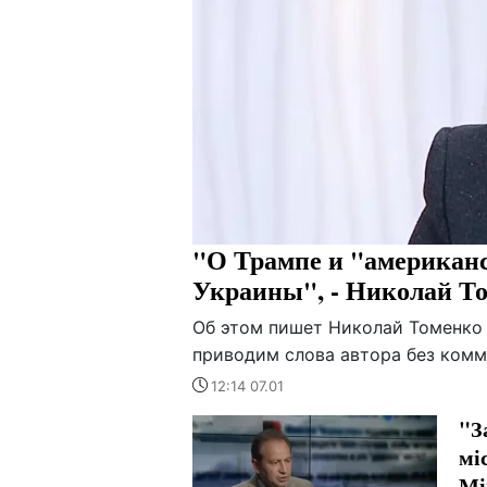
"О Трампе и "американс
Украины", - Николай Т
Об этом пишет Николай Томенко 
приводим слова автора без комм
12:14 07.01
"З
мі
Мі