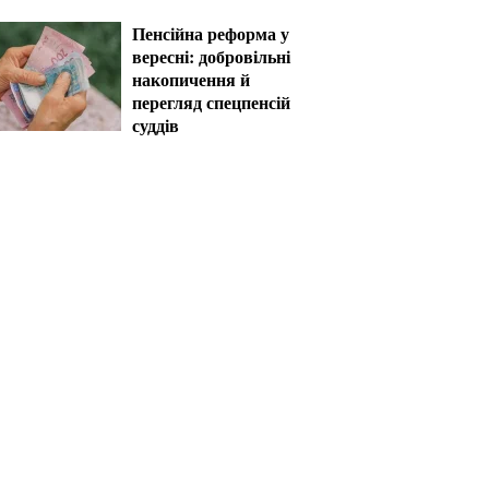
рішень уже сьогодні
Пенсійна реформа у
вересні: добровільні
накопичення й
перегляд спецпенсій
суддів