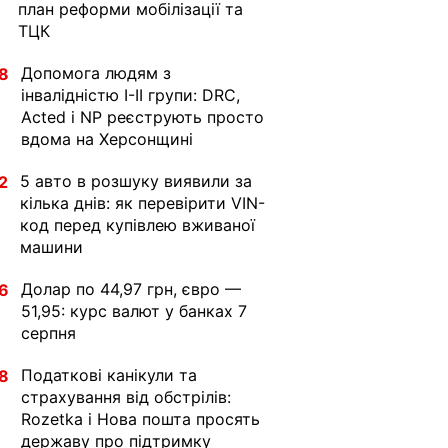
план реформи мобілізації та
ТЦК
Допомога людям з
8
інвалідністю I-II групи: DRC,
Acted і NP реєструють просто
вдома на Херсонщині
5 авто в розшуку виявили за
2
кілька днів: як перевірити VIN-
код перед купівлею вживаної
машини
Долар по 44,97 грн, євро —
6
51,95: курс валют у банках 7
серпня
Податкові канікули та
8
страхування від обстрілів:
Rozetka і Нова пошта просять
державу про підтримку