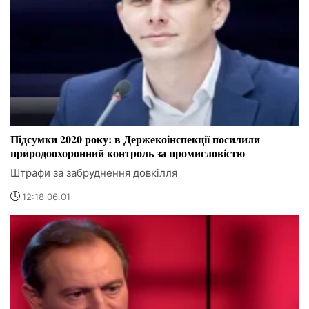
Підсумки 2020 року: в Держекоінспекції посилили
природоохоронний контроль за промисловістю
Штрафи за забруднення довкілля
12:18 06.01