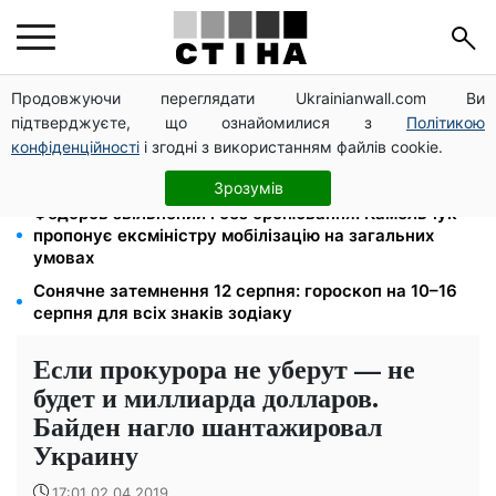
Продовжуючи переглядати Ukrainianwall.com Ви
Яйця від 19,90 грн за десяток: АТБ, Сільпо, Varus та
підтверджуєте, що ознайомилися з
Політикою
Ашан переписали цінники в серпні
конфіденційності
і згодні з використанням файлів cookie.
120 000 грн на авто: компенсацію для ветеранів
хочуть поширити на III групу інвалідності
Зрозумів
Федоров звільнений і без бронювання: Камельчук
пропонує ексміністру мобілізацію на загальних
умовах
Сонячне затемнення 12 серпня: гороскоп на 10–16
серпня для всіх знаків зодіаку
Если прокурора не уберут — не
будет и миллиарда долларов.
Байден нагло шантажировал
Украину
17:01 02.04.2019