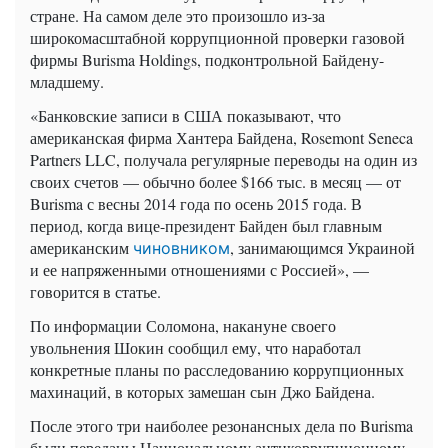
стране. На самом деле это произошло из-за
широкомасштабной коррупционной проверки газовой
фирмы Burisma Holdings, подконтрольной Байдену-
младшему.
«Банковские записи в США показывают, что
американская фирма Хантера Байдена, Rosemont Seneca
Partners LLC, получала регулярные переводы на один из
своих счетов — обычно более $166 тыс. в месяц — от
Burisma с весны 2014 года по осень 2015 года. В
период, когда вице-президент Байден был главным
американским
, занимающимся Украиной
чиновником
и ее напряженными отношениями с Россией», —
говорится в статье.
По информации Соломона, накануне своего
увольнения Шокин сообщил ему, что наработал
конкретные планы по расследованию коррупционных
махинаций, в которых замешан сын Джо Байдена.
После этого три наиболее резонансных дела по Burisma
были переданы Национальному антикоррупционному