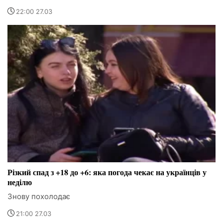
22:00 27.03
Різкий спад з +18 до +6: яка погода чекає на українців у
неділю
Знову похолодає
21:00 27.03