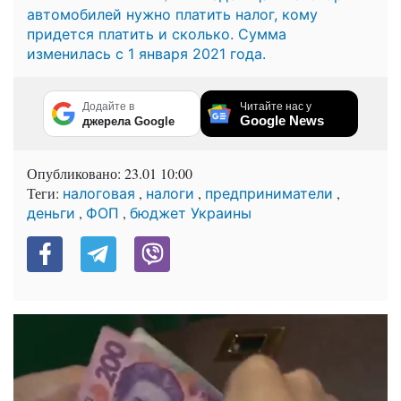
автомобилей нужно платить налог, кому
придется платить и сколько. Сумма
изменилась с 1 января 2021 года.
Додайте в
Читайте нас у
Google News
джерела Google
Опубликовано:
23.01 10:00
Теги:
,
,
,
налоговая
налоги
предприниматели
,
,
деньги
ФОП
бюджет Украины