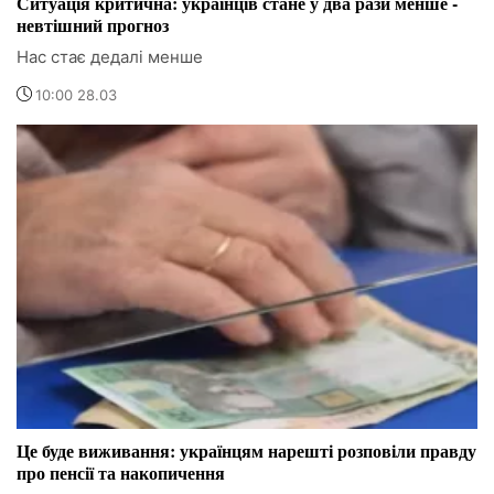
Ситуація критична: українців стане у два рази менше -
невтішний прогноз
Нас стає дедалі менше
10:00 28.03
Це буде виживання: українцям нарешті розповіли правду
про пенсії та накопичення