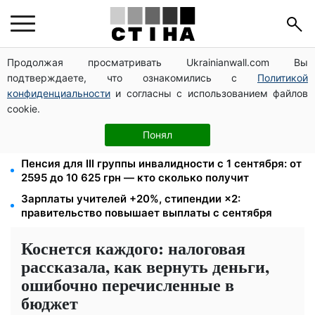
Продолжая просматривать Ukrainianwall.com Вы
10 заявок — и МСЦ МВД приедет в громаду: обмен
подтверждаете, что ознакомились с
Политикой
прав, регистрация авто и международное
удостоверение
конфиденциальности
и согласны с использованием файлов
cookie.
26 000 подписей — Зеленский поручил СНБО
лишать водителей прав за систематические
Понял
нарушения
Пенсия для III группы инвалидности с 1 сентября: от
2595 до 10 625 грн — кто сколько получит
Зарплаты учителей +20%, стипендии ×2:
правительство повышает выплаты с сентября
Коснется каждого: налоговая
рассказала, как вернуть деньги,
ошибочно перечисленные в
бюджет