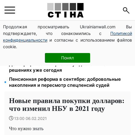
Продолжая просматривать Ukrainianwall.com Вы
Зарплаты учителей +20%, стипендии ×2:
подтверждаете, что ознакомились с
Политикой
правительство повышает выплаты с сентября
конфиденциальности
и согласны с использованием файлов
120 грн в день только на дорогу: киевляне массово
cookie.
увольняются из-за тарифа 30 грн за проезд
Директор ДОЗ Киева Татьяна Мостепан:
Понял
Демографический кризис нуждается в новых
решениях уже сегодня
Пенсионная реформа в сентябре: добровольные
накопления и пересмотр спецпенсий судей
Новые правила покупки долларов:
что изменил НБУ в 2021 году
13:00 06.02.2021
Что нужно знать