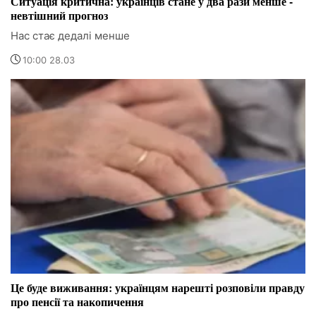
Ситуація критична: українців стане у два рази менше -
невтішний прогноз
Нас стає дедалі менше
10:00 28.03
Це буде виживання: українцям нарешті розповіли правду
про пенсії та накопичення