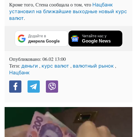
Кроме того, Стена сообщала о том, что
Нацбанк
установил на ближайшие выходные новый курс
.
валют
Додайте в
Читайте нас у
Google News
джерела Google
Опубликовано:
06.02 13:00
Теги:
,
,
,
деньги
курс валют
валютный рынок
Нацбанк