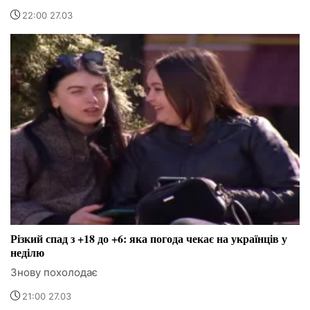
22:00 27.03
Різкий спад з +18 до +6: яка погода чекає на українців у
неділю
Знову похолодає
21:00 27.03