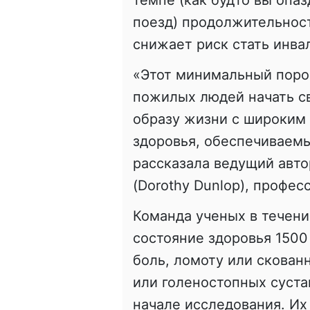
темпе (как будто вы опа
поезд) продолжительност
снижает риск стать инва
«Этот минимальный поро
пожилых людей начать св
образу жизни с широким
здоровья, обеспечиваемы
рассказала ведущий авт
(Dorothy Dunlop), профе
Команда ученых в течени
состояние здоровья 1500
боль, ломоту или скован
или голеностопных суста
начале исследования. Их