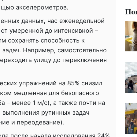
ощью акселерометров.
По
ченных данных, час еженедельной
 от умеренной до интенсивной –
м сохранять способность к
задач. Например, самостоятельно
переходить улицу до переключения
еских упражнений на 85% снизил
шком медленная для безопасного
 – менее 1 м/с), а также почти на
 выполнения рутинных задач
ние и переодевание).
года после начала исследования 24%