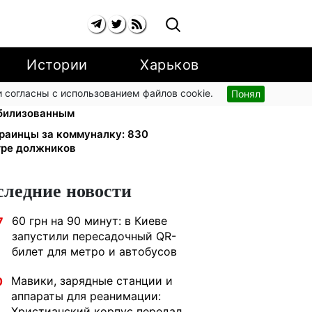
Истории
Харьков
 согласны с использованием файлов cookie.
Понял
: Укрзализныця отменила
билизованным
краинцы за коммуналку: 830
тре должников
следние новости
60 грн на 90 минут: в Киеве
7
запустили пересадочный QR-
билет для метро и автобусов
Мавики, зарядные станции и
0
аппараты для реанимации:
Христианский корпус передал