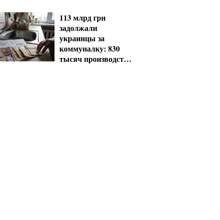
проезд
113 млрд грн
задолжали
украинцы за
коммуналку: 830
тысяч производств
в реестре
должников