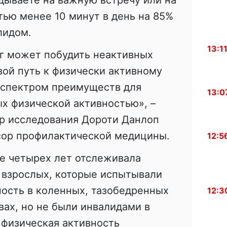
здываете на важную встречу или на
ью менее 10 минут в день на 85%
лидом.
13:1
г может побудить неактивных
ой путь к физически активному
 спектром преимуществ для
13:0
х физической активностью», –
ор исследования Дороти Данлоп
ссор профилактической медицины.
12:5
е четырех лет отслеживала
 взрослых, которые испытывали
ность в коленных, тазобедренных
12:3
вах, но не были инвалидами в
 физическая активность