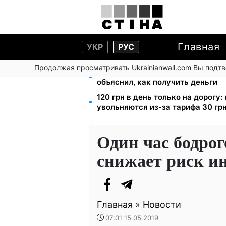
Главная
УКР
РУС
Продолжая просматривать Ukrainianwall.com Вы подт
8 451 грн вместо пакета малыша
объяснил, как получить деньги
120 грн в день только на дорогу
увольняются из-за тарифа 30 грн
Один час бодрог
снижает риск и
Главная
»
Новости
07:01 15.05.2019