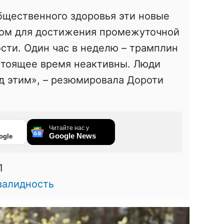
бщественного здоровья эти новые
ом для достижения промежуточной
сти. Один час в неделю – трамплин
стоящее время неактивны. Люди
ад этим», – резюмировала Дороти
Читайте нас у
Google News
ogle
1
валидность