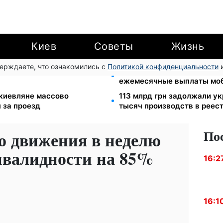
Киев
Советы
Жизнь
верждаете, что ознакомились с
Политикой конфиденциальности
и
: Пенсионный фонд
100 000 грн за 18 месяцев
ежемесячные выплаты мо
: киевляне массово
113 млрд грн задолжали у
 за проезд
тысяч производств в реес
По
о движения в неделю
нвалидности на 85%
16:2
16:1