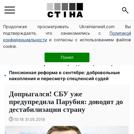
Продолжая просматривать Ukrainianwall.com Вы
Мост Метро частично перекроют 7-10 августа:
подтверждаете, что ознакомились с
Политикой
водителям Киева советуют планировать объезд
конфиденциальности
и согласны с использованием файлов
113 млрд грн задолжали украинцы за коммуналку:
cookie.
830 тысяч производств в реестре должников
Кэшбек до 40% на Netflix и YouTube: Ощадбанк и
Понял
Mastercard запустили акцию до конца октября
Пенсионная реформа в сентябре: добровольные
накопления и пересмотр спецпенсий судей
Допрыгался! СБУ уже
предупредила Парубия: доводит до
дестабилизации страну
10:18 31.05.2019