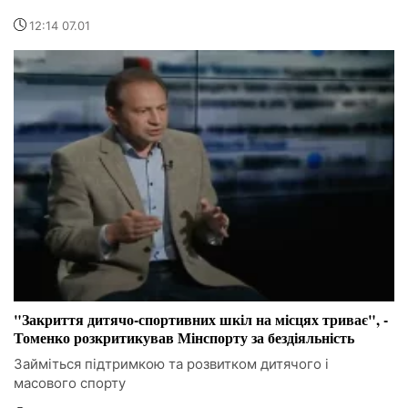
12:14 07.01
"Закриття дитячо-спортивних шкіл на місцях триває", -
Томенко розкритикував Мінспорту за бездіяльність
Займіться підтримкою та розвитком дитячого і
масового спорту